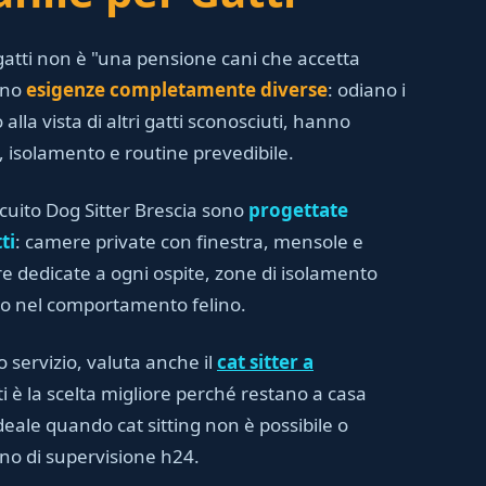
atti non è "una pensione cani che accetta
anno
esigenze completamente diverse
: odiano i
 alla vista di altri gatti sconosciuti, hanno
i, isolamento e routine prevedibile.
rcuito Dog Sitter Brescia sono
progettate
ti
: camere private con finestra, mensole e
iere dedicate a ogni ospite, zone di isolamento
to nel comportamento felino.
o servizio, valuta anche il
cat sitter a
ti è la scelta migliore perché restano a casa
deale quando cat sitting non è possibile o
gno di supervisione h24.