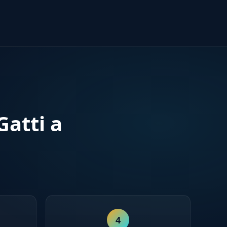
atti a
4