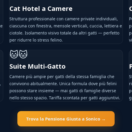
Cat Hotel a Camere
Struttura professionale con camere private individuali,
P
te
ciascuna con finestra, mensole verticali, cuccia, lettiera e
p
ciotole. Isolamento visivo totale da altri gatti — perfetto
p
per ridurre lo stress felino.
v
🐱🐱
Suite Multi-Gatto
Camere più ampie per gatti della stessa famiglia che
S
,
convivono abitualmente. Unica formula dove più felini
r
possono stare insieme — mai gatti di famiglie diverse
p
nello stesso spazio. Tariffa scontata per gatti aggiuntivi.
g
Trova la Pensione Giusta a Sonico →