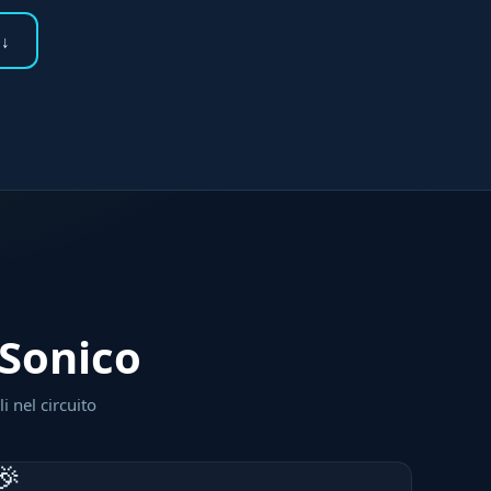
 ↓
 Sonico
i nel circuito
🎉