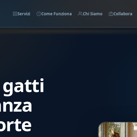
Servizi
Come Funziona
Chi Siamo
Collabora
gatti
anza
orte