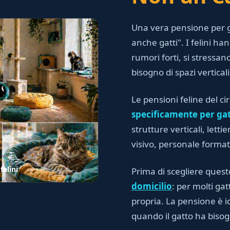
Una vera pensione per g
anche gatti". I felini h
rumori forti, si stressano
bisogno di spazi vertical
Le pensioni feline del ci
specificamente per gat
strutture verticali, lett
visivo, personale forma
felini
Prima di scegliere quest
domicilio
: per molti gat
propria. La pensione è i
quando il gatto ha biso