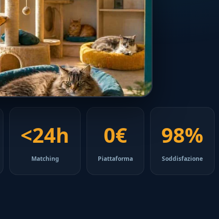
<24h
0€
98%
Matching
Piattaforma
Soddisfazione