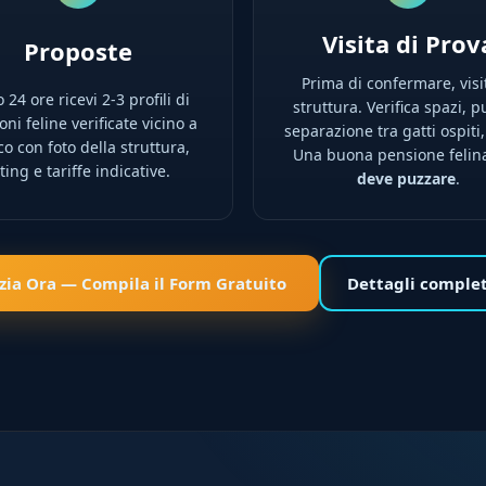
Visita di Prov
Proposte
Prima di confermare, visi
 24 ore ricevi 2-3 profili di
struttura. Verifica spazi, pu
ni feline verificate vicino a
separazione tra gatti ospiti,
co con foto della struttura,
Una buona pensione feli
ting e tariffe indicative.
deve puzzare
.
izia Ora — Compila il Form Gratuito
Dettagli comple