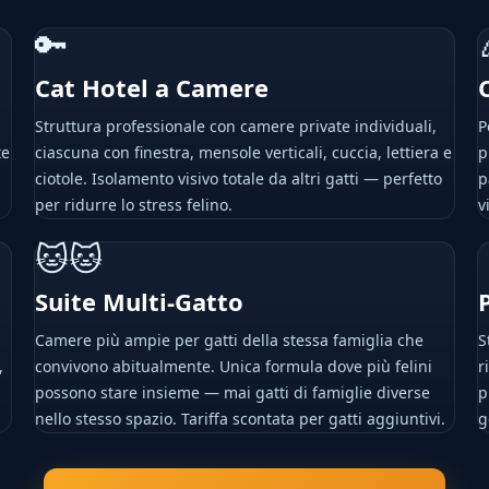
🔑
Cat Hotel a Camere
Struttura professionale con camere private individuali,
P
te
ciascuna con finestra, mensole verticali, cuccia, lettiera e
p
ciotole. Isolamento visivo totale da altri gatti — perfetto
p
per ridurre lo stress felino.
v
🐱🐱
Suite Multi-Gatto
Camere più ampie per gatti della stessa famiglia che
S
,
convivono abitualmente. Unica formula dove più felini
r
possono stare insieme — mai gatti di famiglie diverse
p
nello stesso spazio. Tariffa scontata per gatti aggiuntivi.
g