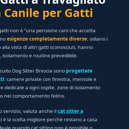
Canile per Gatti
atti non è "una pensione cani che accetta
anno
esigenze completamente diverse
: odiano i
 alla vista di altri gatti sconosciuti, hanno
i, isolamento e routine prevedibile.
rcuito Dog Sitter Brescia sono
progettate
ti
: camere private con finestra, mensole e
iere dedicate a ogni ospite, zone di isolamento
to nel comportamento felino.
o servizio, valuta anche il
cat sitter a
ti è la scelta migliore perché restano a casa
deale quando cat sitting non è possibile o