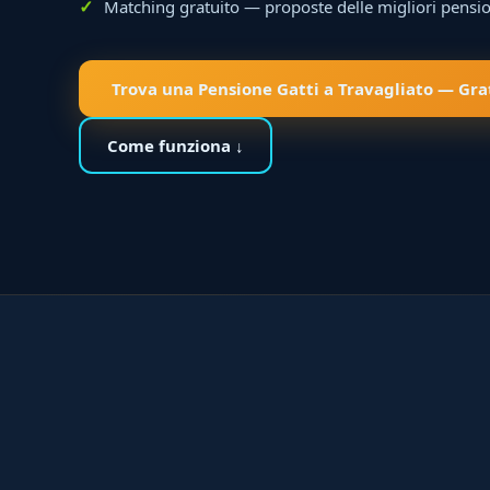
Matching gratuito — proposte delle migliori pensio
Trova una Pensione Gatti a Travagliato — Gra
Come funziona ↓