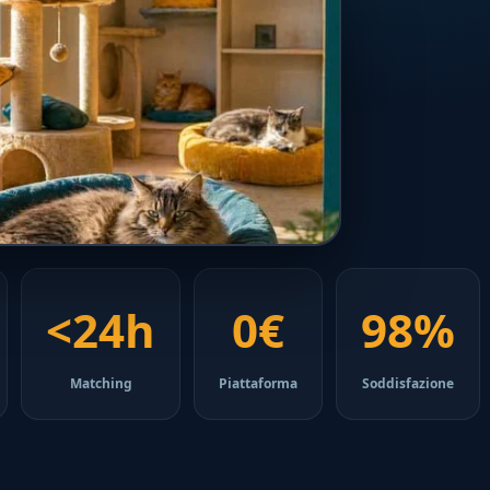
<24h
0€
98%
Matching
Piattaforma
Soddisfazione