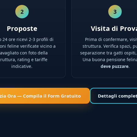
2
3
Proposte
Visita di Prov
 24 ore ricevi 2-3 profili di
Prima di confermare, visi
ni feline verificate vicino a
struttura. Verifica spazi, pu
ravagliato con foto della
separazione tra gatti ospiti,
truttura, rating e tariffe
Una buona pensione feli
indicative.
deve puzzare
.
izia Ora — Compila il Form Gratuito
Dettagli comple