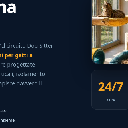
na
Il circuito Dog Sitter
i per gatti a
ure progettate
ticali, isolamento
24/7
apisce davvero il
Cure
iato
 insieme