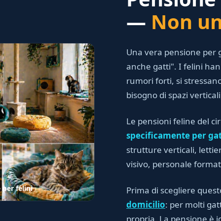
—
Non un 
Una vera pensione per g
anche gatti". I felini h
rumori forti, si stressano
bisogno di spazi vertical
Le pensioni feline del ci
specificamente per gat
strutture verticali, lett
visivo, personale forma
per felini
Prima di scegliere quest
domicilio
: per molti gat
propria. La pensione è i