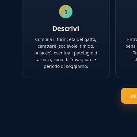
1
Descrivi
Compila il form: età del gatto,
Entro
carattere (socievole, timido,
pensio
ansioso), eventuali patologie o
T
farmaci, zona di Travagliato e
s
periodo di soggiorno.
In