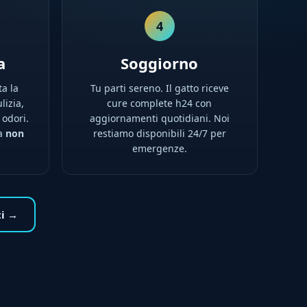
4
a
Soggiorno
ta la
Tu parti sereno. Il gatto riceve
lizia,
cure complete h24 con
 odori.
aggiornamenti quotidiani. Noi
na
non
restiamo disponibili 24/7 per
emergenze.
ti →