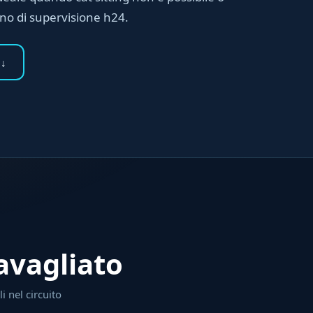
gno di supervisione h24.
 ↓
ravagliato
i nel circuito