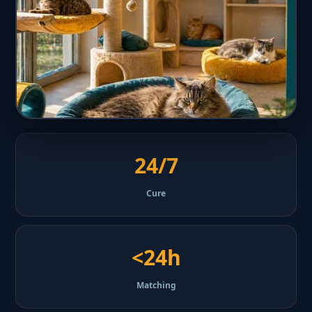
24/7
Cure
<24h
Matching