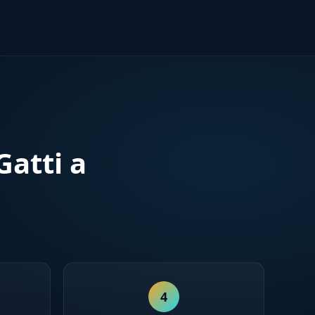
atti a
4