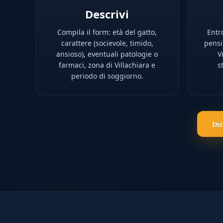
Descrivi
Compila il form: età del gatto,
Entro
carattere (socievole, timido,
pensio
ansioso), eventuali patologie o
V
farmaci, zona di Villachiara e
s
periodo di soggiorno.
In