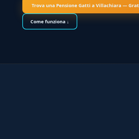
Trova una Pensione Gatti a Villachiara — Grat
Come funziona ↓