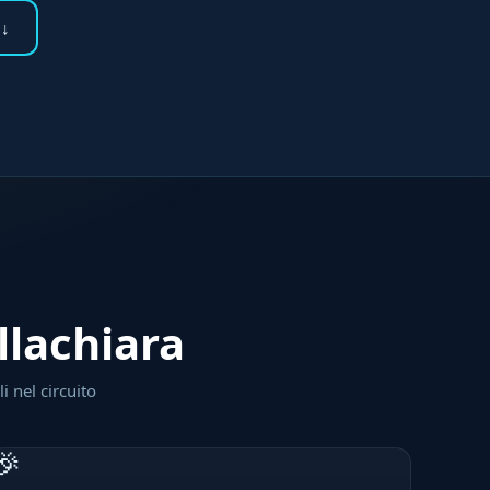
 ↓
llachiara
i nel circuito
🎉