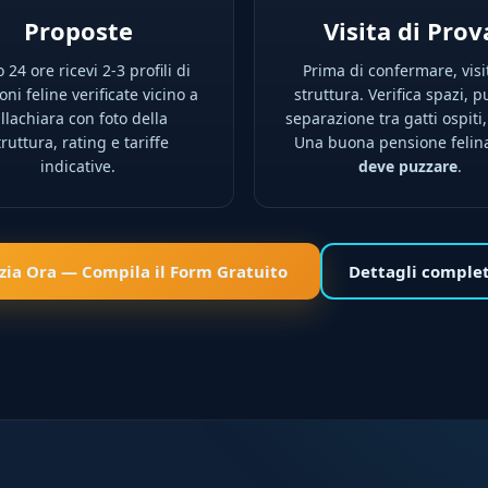
Proposte
Visita di Prov
 24 ore ricevi 2-3 profili di
Prima di confermare, visi
ni feline verificate vicino a
struttura. Verifica spazi, pu
illachiara con foto della
separazione tra gatti ospiti,
truttura, rating e tariffe
Una buona pensione feli
indicative.
deve puzzare
.
izia Ora — Compila il Form Gratuito
Dettagli comple