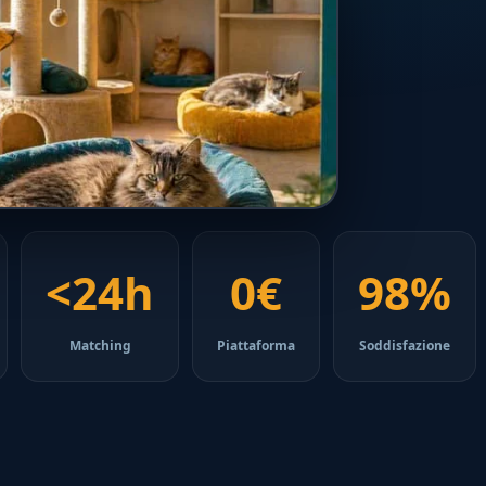
<24h
0€
98%
Matching
Piattaforma
Soddisfazione