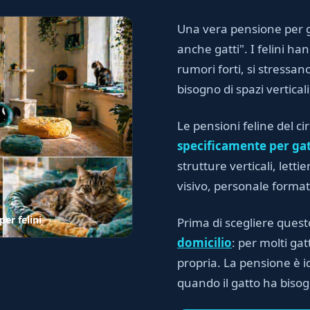
Una vera pensione per g
anche gatti". I felini h
rumori forti, si stressano
bisogno di spazi vertical
Le pensioni feline del ci
specificamente per gat
strutture verticali, lett
visivo, personale forma
er felini
Prima di scegliere quest
domicilio
: per molti gat
propria. La pensione è i
quando il gatto ha biso