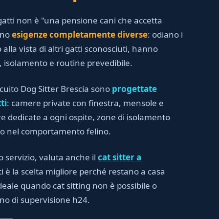
atti non è "una pensione cani che accetta
anno
esigenze completamente diverse
: odiano i
 alla vista di altri gatti sconosciuti, hanno
i, isolamento e routine prevedibile.
rcuito Dog Sitter Brescia sono
progettate
ti
: camere private con finestra, mensole e
iere dedicate a ogni ospite, zone di isolamento
to nel comportamento felino.
o servizio, valuta anche il
cat sitter a
ti è la scelta migliore perché restano a casa
deale quando cat sitting non è possibile o
gno di supervisione h24.