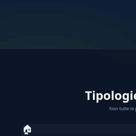
Tipologi
Non tutte le 
🏠