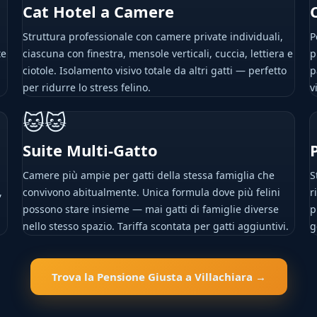
Cat Hotel a Camere
Struttura professionale con camere private individuali,
P
te
ciascuna con finestra, mensole verticali, cuccia, lettiera e
p
ciotole. Isolamento visivo totale da altri gatti — perfetto
p
per ridurre lo stress felino.
v
🐱🐱
Suite Multi-Gatto
Camere più ampie per gatti della stessa famiglia che
S
,
convivono abitualmente. Unica formula dove più felini
r
possono stare insieme — mai gatti di famiglie diverse
p
nello stesso spazio. Tariffa scontata per gatti aggiuntivi.
g
Trova la Pensione Giusta a Villachiara →