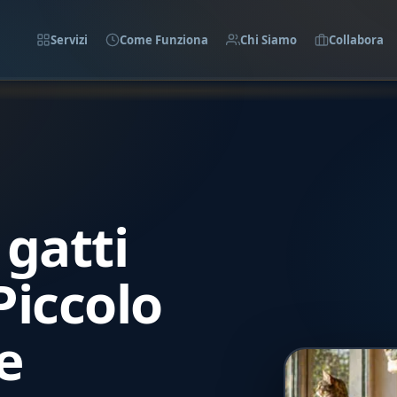
Servizi
Come Funziona
Chi Siamo
Collabora
gatti
Piccolo
e