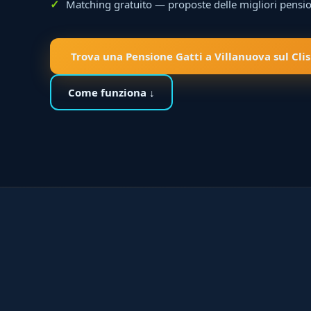
Matching gratuito — proposte delle migliori pensio
Trova una Pensione Gatti a Villanuova sul Clis
Come funziona ↓