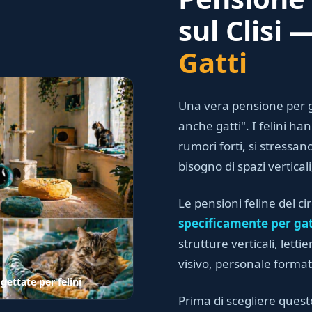
sul Clisi 
Gatti
Una vera pensione per g
anche gatti". I felini h
rumori forti, si stressano
bisogno di spazi vertical
Le pensioni feline del ci
specificamente per gat
strutture verticali, lett
visivo, personale forma
gettate per felini
Prima di scegliere quest