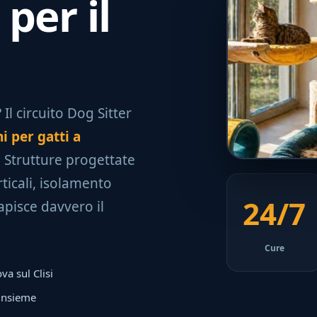
per il
Il circuito Dog Sitter
i per gatti a
. Strutture progettate
ticali, isolamento
24/7
apisce davvero il
Cure
va sul Clisi
 insieme