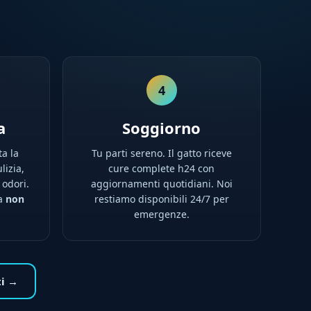
4
a
Soggiorno
ta la
Tu parti sereno. Il gatto riceve
lizia,
cure complete h24 con
 odori.
aggiornamenti quotidiani. Noi
na
non
restiamo disponibili 24/7 per
emergenze.
ti →