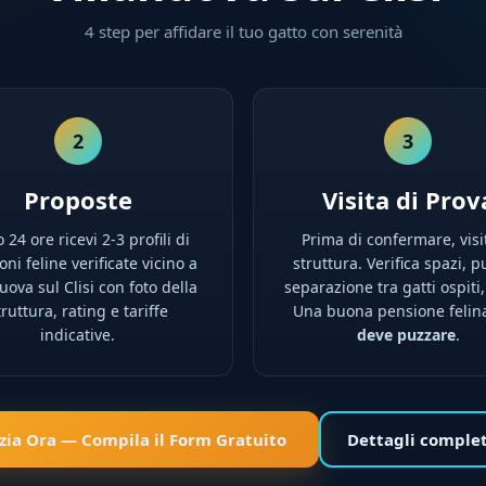
4 step per affidare il tuo gatto con serenità
2
3
Proposte
Visita di Prov
 24 ore ricevi 2-3 profili di
Prima di confermare, visi
ni feline verificate vicino a
struttura. Verifica spazi, pu
uova sul Clisi con foto della
separazione tra gatti ospiti,
truttura, rating e tariffe
Una buona pensione feli
indicative.
deve puzzare
.
izia Ora — Compila il Form Gratuito
Dettagli comple