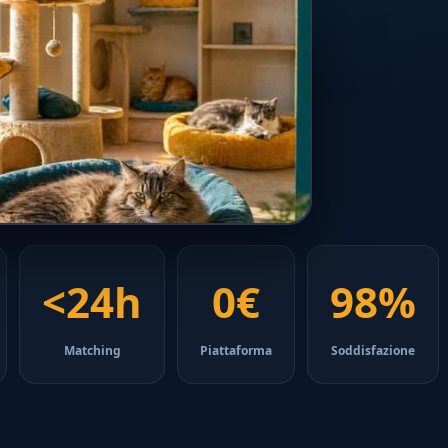
<24h
0€
98%
Matching
Piattaforma
Soddisfazione