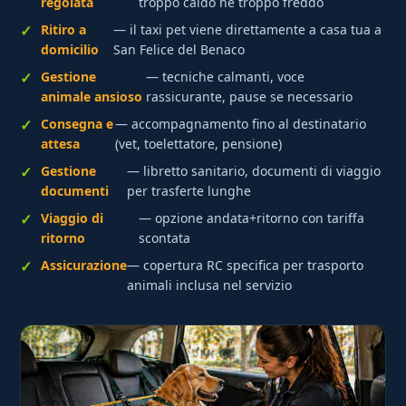
regolata
troppo caldo né troppo freddo
Ritiro a
— il taxi pet viene direttamente a casa tua a
domicilio
San Felice del Benaco
Gestione
— tecniche calmanti, voce
animale ansioso
rassicurante, pause se necessario
Consegna e
— accompagnamento fino al destinatario
attesa
(vet, toelettatore, pensione)
Gestione
— libretto sanitario, documenti di viaggio
documenti
per trasferte lunghe
Viaggio di
— opzione andata+ritorno con tariffa
ritorno
scontata
Assicurazione
— copertura RC specifica per trasporto
animali inclusa nel servizio