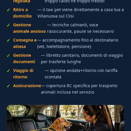
regolata
troppo caldo né troppo freddo
Ritiro a
— il taxi pet viene direttamente a casa tua a
domicilio
Villanuova sul Clisi
Gestione
— tecniche calmanti, voce
animale ansioso
rassicurante, pause se necessario
Consegna e
— accompagnamento fino al destinatario
attesa
(vet, toelettatore, pensione)
Gestione
— libretto sanitario, documenti di viaggio
documenti
per trasferte lunghe
Viaggio di
— opzione andata+ritorno con tariffa
ritorno
scontata
Assicurazione
— copertura RC specifica per trasporto
animali inclusa nel servizio