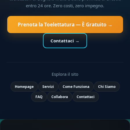
entro 24 ore. Zero costi, zero impegno.
Prenota la Toelettatura — È Gratuito →
Contattaci →
Esplora il sito
Homepage
Servizi
Come Funziona
Chi Siamo
FAQ
Collabora
Contattaci