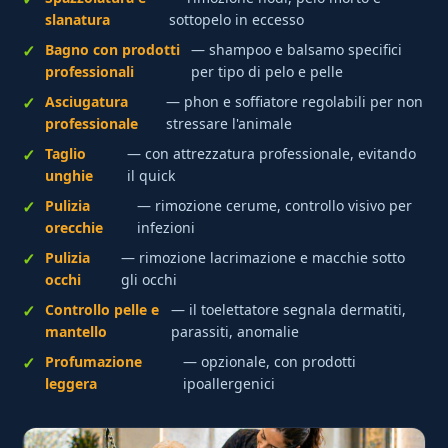
slanatura
sottopelo in eccesso
Bagno con prodotti
— shampoo e balsamo specifici
professionali
per tipo di pelo e pelle
Asciugatura
— phon e soffiatore regolabili per non
professionale
stressare l'animale
Taglio
— con attrezzatura professionale, evitando
unghie
il quick
Pulizia
— rimozione cerume, controllo visivo per
orecchie
infezioni
Pulizia
— rimozione lacrimazione e macchie sotto
occhi
gli occhi
Controllo pelle e
— il toelettatore segnala dermatiti,
mantello
parassiti, anomalie
Profumazione
— opzionale, con prodotti
leggera
ipoallergenici