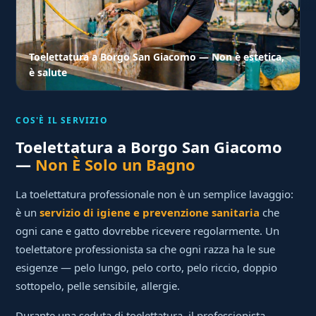
Toelettatura a Borgo San Giacomo — Non è estetica,
è salute
COS'È IL SERVIZIO
Toelettatura a Borgo San Giacomo
—
Non È Solo un Bagno
La toelettatura professionale non è un semplice lavaggio:
è un
servizio di igiene e prevenzione sanitaria
che
ogni cane e gatto dovrebbe ricevere regolarmente. Un
toelettatore professionista sa che ogni razza ha le sue
esigenze — pelo lungo, pelo corto, pelo riccio, doppio
sottopelo, pelle sensibile, allergie.
Durante una seduta di toelettatura, il professionista