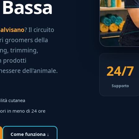
 Bassa
Calvisano
? Il circuito
ori groomers della
ping, trimming,
n prodotti
24/7
nessere dell'animale.
Supporto
ilità cutanea
tori in meno di 24 ore
Come funziona ↓