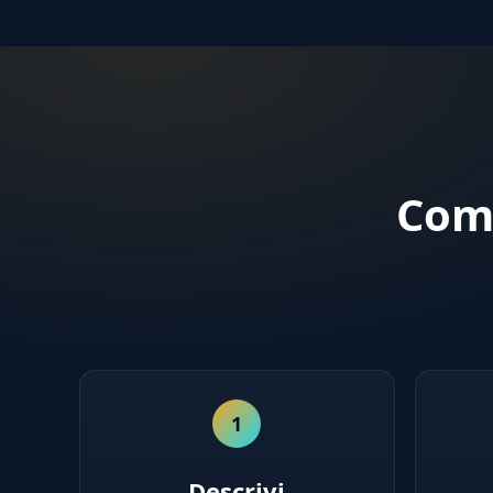
Come
1
Descrivi