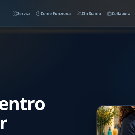
Servizi
Come Funziona
Chi Siamo
Collabora
Centro
r