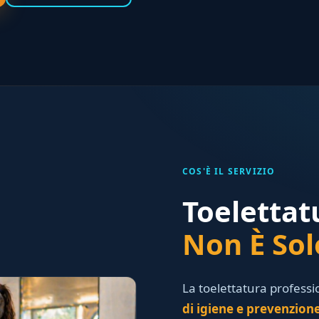
COS'È IL SERVIZIO
Toelettat
Non È So
La toelettatura profess
di igiene e prevenzione