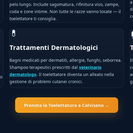
a
pelo lungo. Include sagomatura, rifinitura viso, zampe,
d
coda e zone intime. Non tutte le razze vanno tosate — il
c
toelettatore ti consiglia.
💊
Trattamenti Dermatologici
Bagni medicati per dermatiti, allergie, funghi, seborrea.
I
Shampoo terapeutici prescritti dal
veterinario
c
dermatologo
. Il toelettatore diventa un alleato nella
a
lo
gestione di problemi cutanei cronici.
g
Prenota la Toelettatura a Calvisano →