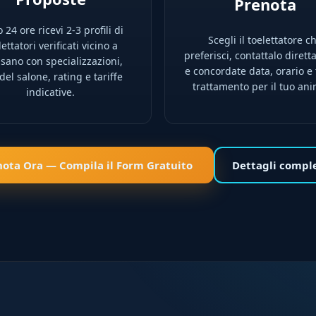
Prenota
 24 ore ricevi 2-3 profili di
Scegli il toelettatore c
lettatori verificati vicino a
preferisci, contattalo diret
isano con specializzazioni,
e concordate data, orario e 
 del salone, rating e tariffe
trattamento per il tuo ani
indicative.
nota Ora — Compila il Form Gratuito
Dettagli compl