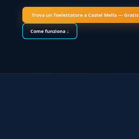
Trova un Toelettatore a Castel Mella — Gratis
Come funziona ↓