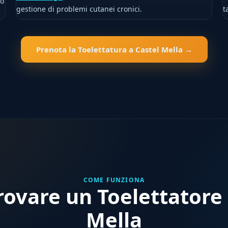
lo
gestione di problemi cutanei cronici.
t
Prenota la Toelettatura a Castel Mella →
COME FUNZIONA
ovare un Toelettatore 
Mella