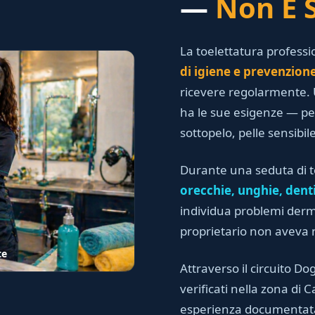
—
Non È 
La toelettatura profess
di igiene e prevenzione
ricevere regolarmente. U
ha le sue esigenze — pel
sottopelo, pelle sensibile
Durante una seduta di to
orecchie, unghie, denti
individua problemi derma
proprietario non aveva 
te
Attraverso il circuito Dog
verificati nella zona di 
esperienza documentata,