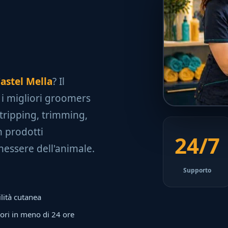
Castel Mella
? Il
n i migliori groomers
stripping, trimming,
n prodotti
24/7
nessere dell'animale.
Supporto
ilità cutanea
tori in meno di 24 ore