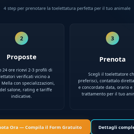
4 step per prenotare la toelettatura perfetta per il tuo animale
2
3
Proposte
Prenota
 24 ore ricevi 2-3 profili di
Scegli il toelettatore c
lettatori verificati vicino a
preferisci, contattalo diret
 Mella con specializzazioni,
e concordate data, orario e 
 del salone, rating e tariffe
trattamento per il tuo ani
indicative.
nota Ora — Compila il Form Gratuito
Dettagli compl