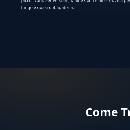
piccoli cani. Per Persiani, Maine Coon e altre razze a pe
lungo è quasi obbligatoria.
Come Tr