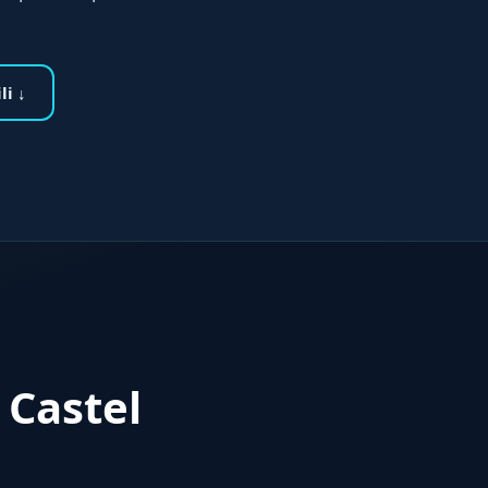
li ↓
 Castel