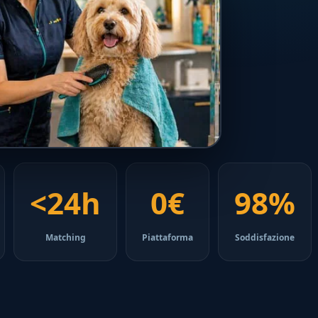
<24h
0€
98%
Matching
Piattaforma
Soddisfazione