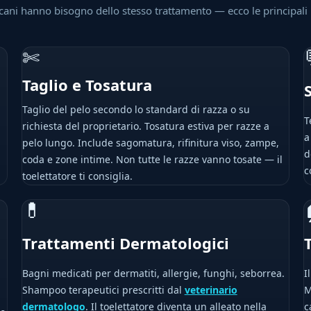
 cani hanno bisogno dello stesso trattamento — ecco le principali
✄
Taglio e Tosatura
Taglio del pelo secondo lo standard di razza o su
T
richiesta del proprietario. Tosatura estiva per razze a
a
pelo lungo. Include sagomatura, rifinitura viso, zampe,
d
coda e zone intime. Non tutte le razze vanno tosate — il
c
toelettatore ti consiglia.
💊
Trattamenti Dermatologici
Bagni medicati per dermatiti, allergie, funghi, seborrea.
I
Shampoo terapeutici prescritti dal
veterinario
M
dermatologo
. Il toelettatore diventa un alleato nella
c