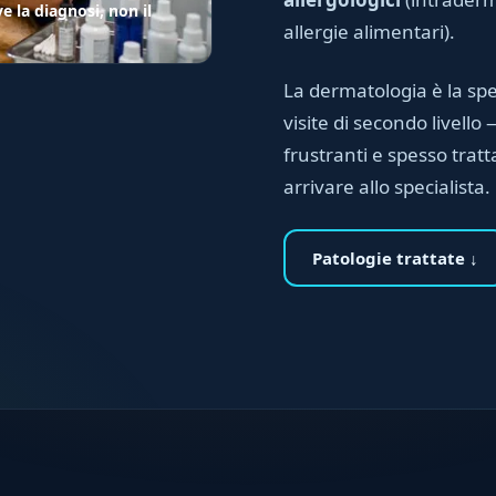
e la diagnosi, non il
allergie alimentari).
La dermatologia è la spec
visite di secondo livell
frustranti e spesso trat
arrivare allo specialista.
Patologie trattate ↓