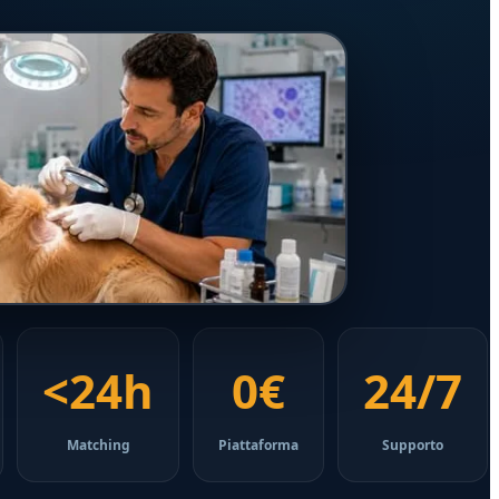
<24h
0€
24/7
Matching
Piattaforma
Supporto