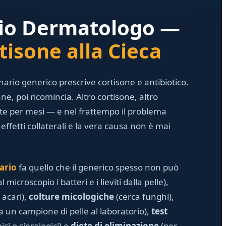
rio Dermatologo —
tisone alla Cieca
rinario generico prescrive cortisone e antibiotico.
e, poi ricomincia. Altro cortisone, altro
ripete per mesi — e nel frattempo il problema
 effetti collaterali e la vera causa non è mai
ario
fa quello che il generico spesso non può
 microscopio i batteri e i lieviti dalla pelle),
 acari),
colture micologiche
(cerca funghi),
un campione di pelle al laboratorio),
test
ci o sierologici) e
diete di eliminazione
(per