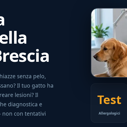
a
ella
Brescia
chiazze senza pelo,
ssano? Il tuo gatto ha
reare lesioni? Il
Test
che diagnostica e
non con tentativi
Allergologici