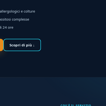
allergologici e colture
rassitosi complesse
di 24 ore
Scopri di più ↓
COS'È IL SERVIZIO