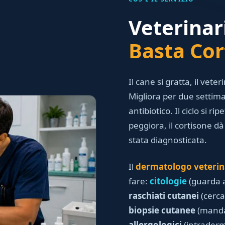
Veterina
Basta Cor
Il cane si gratta, il vete
Migliora per due settiman
antibiotico. Il ciclo si 
peggiora, il cortisone dà
stata diagnosticata.
Il
dermatologo veterin
fare:
citologie
(guarda al
raschiati cutanei
(cerca
biopsie cutanee
(manda 
allergologici
(intradermi