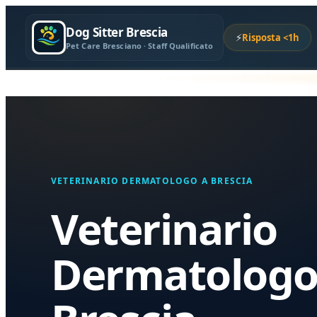
Dog Sitter Brescia
⚡
Risposta <1h
Pet Care Bresciano · Staff Qualificato
VETERINARIO DERMATOLOGO A BRESCIA
Veterinario
Dermatolog