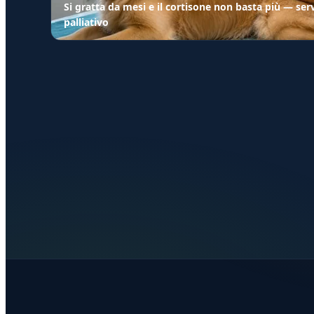
Si gratta da mesi e il cortisone non basta più — serv
palliativo