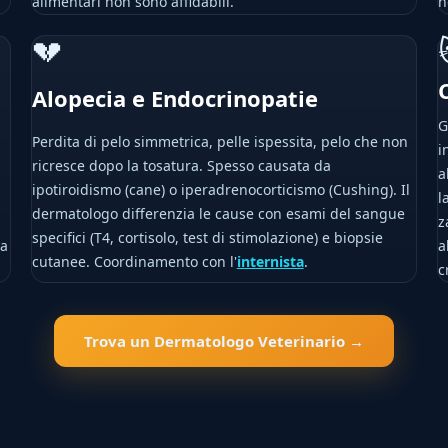
alimentari non sono affidabili.
n
💔
Alopecia e Endocrinopatie
G
Perdita di pelo simmetrica, pelle ispessita, pelo che non
i
ricresce dopo la tosatura. Spesso causata da
a
ipotiroidismo (cane) o iperadrenocorticismo (Cushing). Il
l
dermatologo differenzia le cause con esami del sangue
z
specifici (T4, cortisolo, test di stimolazione) e biopsie
la
a
cutanee. Coordinamento con l'
internista
.
c
Trova un Dermatologo Veterinario →