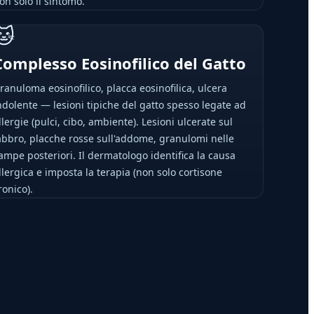
on solo il sintomo.
🐱
Complesso Eosinofilico del Gatto
ranuloma eosinofilico, placca eosinofilica, ulcera
ndolente — lesioni tipiche del gatto spesso legate ad
llergie (pulci, cibo, ambiente). Lesioni ulcerate sul
abbro, placche rosse sull'addome, granulomi nelle
ampe posteriori. Il dermatologo identifica la causa
llergica e imposta la terapia (non solo cortisone
ronico).