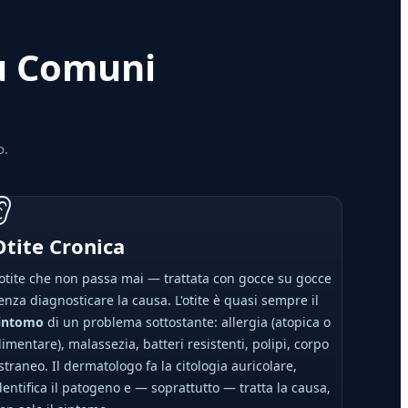
iù Comuni
o.
👂
Otite Cronica
'otite che non passa mai — trattata con gocce su gocce
enza diagnosticare la causa. L'otite è quasi sempre il
intomo
di un problema sottostante: allergia (atopica o
limentare), malassezia, batteri resistenti, polipi, corpo
straneo. Il dermatologo fa la citologia auricolare,
dentifica il patogeno e — soprattutto — tratta la causa,