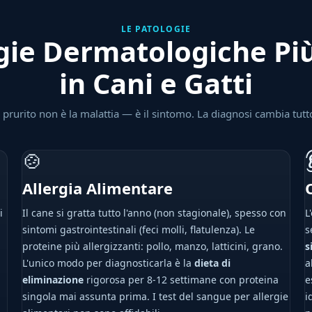
LE PATOLOGIE
gie Dermatologiche P
in Cani e Gatti
l prurito non è la malattia — è il sintomo. La diagnosi cambia tutt
🍲
Allergia Alimentare
i
Il cane si gratta tutto l'anno (non stagionale), spesso con
L
sintomi gastrointestinali (feci molli, flatulenza). Le
s
proteine più allergizzanti: pollo, manzo, latticini, grano.
s
L'unico modo per diagnosticarla è la
dieta di
a
eliminazione
rigorosa per 8-12 settimane con proteina
e
singola mai assunta prima. I test del sangue per allergie
i