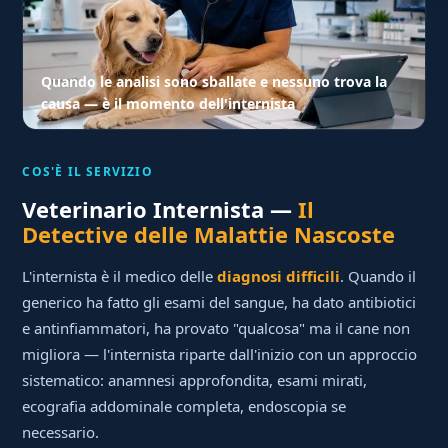
Quando le analisi sono sballate e nessuno trova la
causa — è il momento dell'internista
COS'È IL SERVIZIO
Veterinario Internista —
Il
Detective delle Malattie Nascoste
L'internista è il medico delle
diagnosi difficili
. Quando il
generico ha fatto gli esami del sangue, ha dato antibiotici
e antinfiammatori, ha provato "qualcosa" ma il cane non
migliora — l'internista riparte dall'inizio con un approccio
sistematico: anamnesi approfondita, esami mirati,
ecografia addominale completa, endoscopia se
necessario.