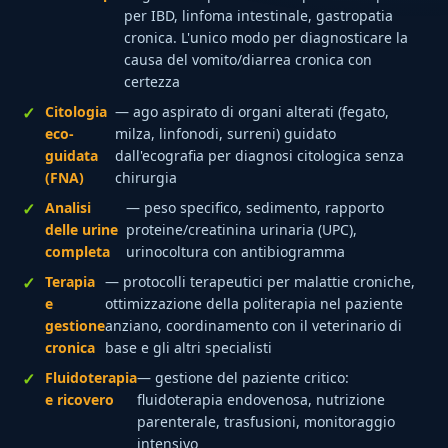
per IBD, linfoma intestinale, gastropatia
cronica. L'unico modo per diagnosticare la
causa del vomito/diarrea cronica con
certezza
Citologia
— ago aspirato di organi alterati (fegato,
eco-
milza, linfonodi, surreni) guidato
guidata
dall'ecografia per diagnosi citologica senza
(FNA)
chirurgia
Analisi
— peso specifico, sedimento, rapporto
delle urine
proteine/creatinina urinaria (UPC),
completa
urinocoltura con antibiogramma
Terapia
— protocolli terapeutici per malattie croniche,
e
ottimizzazione della politerapia nel paziente
gestione
anziano, coordinamento con il veterinario di
cronica
base e gli altri specialisti
Fluidoterapia
— gestione del paziente critico:
e ricovero
fluidoterapia endovenosa, nutrizione
parenterale, trasfusioni, monitoraggio
intensivo