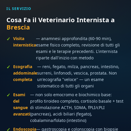
IL SERVIZIO
Cosa Fa il Veterinario Internista a
Brescia
Visita
— anamnesi approfondita (60-90 min),
internistica
esame fisico completo, revisione di tutti gli
esami e le terapie precedenti. L'internista
riparte dall'inizio con metodo
Ecografia
— reni, fegato, milza, pancreas, intestino,
addominale
surreni, linfonodi, vescica, prostata. Non
completa
un'ecografia "veloce" — un esame
sistematico di tutti gli organi
Esami
— non solo emocromo e biochimico base:
del
profilo tiroideo completo, cortisolo basale + test
sangue
di stimolazione ACTH, SDMA, fPLI/cPLI
avanzati
(pancreas), acidi biliari (fegato),
cobalamina/folato (intestino)
Endoscopia
— gastroscopia e colonscopia con biopsie