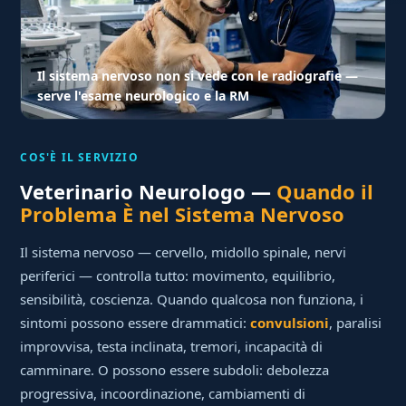
Il sistema nervoso non si vede con le radiografie —
serve l'esame neurologico e la RM
COS'È IL SERVIZIO
Veterinario Neurologo —
Quando il
Problema È nel Sistema Nervoso
Il sistema nervoso — cervello, midollo spinale, nervi
periferici — controlla tutto: movimento, equilibrio,
sensibilità, coscienza. Quando qualcosa non funziona, i
sintomi possono essere drammatici:
convulsioni
, paralisi
improvvisa, testa inclinata, tremori, incapacità di
camminare. O possono essere subdoli: debolezza
progressiva, incoordinazione, cambiamenti di