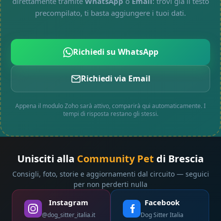
direttamente tramite
WhatsApp
o
Email
: trovi già il testo
precompilato, ti basta aggiungere i tuoi dati.
Richiedi su WhatsApp
Richiedi via Email
Appena il modulo Zoho sarà attivo, comparirà qui automaticamente. I
tempi di risposta restano gli stessi.
Unisciti alla
Community Pet
di Brescia
Consigli, foto, storie e aggiornamenti dal circuito — seguici
per non perderti nulla
Instagram
Facebook
@dog_sitter_italia.it
Dog Sitter Italia