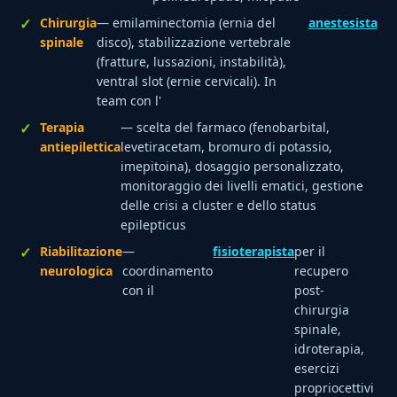
Chirurgia
— emilaminectomia (ernia del
anestesista
spinale
disco), stabilizzazione vertebrale
(fratture, lussazioni, instabilità),
ventral slot (ernie cervicali). In
team con l'
Terapia
— scelta del farmaco (fenobarbital,
antiepilettica
levetiracetam, bromuro di potassio,
imepitoina), dosaggio personalizzato,
monitoraggio dei livelli ematici, gestione
delle crisi a cluster e dello status
epilepticus
Riabilitazione
—
fisioterapista
per il
neurologica
coordinamento
recupero
con il
post-
chirurgia
spinale,
idroterapia,
esercizi
propriocettivi