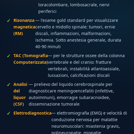
toracolombare, lombosacrale, nervi
periferici
Risonanza
— l'esame gold standard per visualizzare
magnetica
cervello e midollo spinale: tumori, ernie
(RM)
discali, infiammazioni, malformazioni,
ischemia. Sotto anestesia generale, durata
40-90 minuti
TAC (Tomografia
— per le strutture ossee della colonna
Computerizzata)
vertebrale e del cranio: fratture
vertebrali, instabilità atlantoassiale,
lussazioni, calcificazioni discali
Analisi
— prelievo del liquido cerebrospinale per
del
diagnosticare meningoencefaliti (infettive,
liquor
autoimmuni), emorragie subaracnoidee,
(CSF)
disseminazione tumorale
Elettrodiagnostica
— elettromiografia (EMG) e velocità di
conduzione nervosa per malattie
neuromuscolari: miastenia gravis,
polineuropatie, miopatie