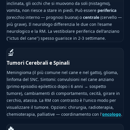
inclinata, gli occhi che si muovono da soli (nistagmo),
vomita, non riesce a stare in piedi. Può essere
periferica
(orecchio interno — prognosi buona) o
centrale
(cervello —
più grave). Il neurologo differenzia le due con l'esame
neurologico e la RM. La vestibolare periferica dell'anziano
("ictus del cane") spesso guarisce in 2-3 settimane.
🔬
Tumori Cerebrali e Spinali
Meningioma (il più comune nel cane e nel gatto), glioma,
linfoma del SNC. Sintomi: convulsioni nel cane anziano
(primo episodio epilettico dopo i 6 anni → sospetto
tumore), cambiamenti di comportamento, cecità, girare in
cerchio, atassia. La RM con contrasto è l'unico modo per
visualizzare il tumore. Opzioni: chirurgia, radioterapia,
chemioterapia, palliative — coordinamento con l'
oncologo
.
🔥