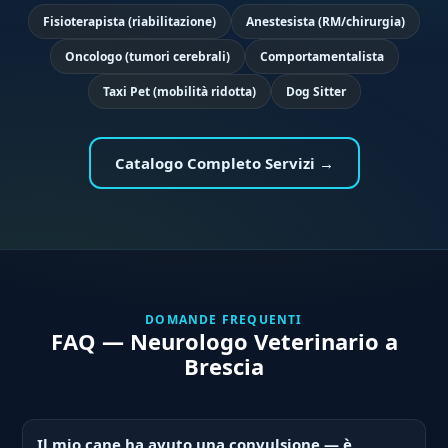
Fisioterapista (riabilitazione)
Anestesista (RM/chirurgia)
Oncologo (tumori cerebrali)
Comportamentalista
Taxi Pet (mobilità ridotta)
Dog Sitter
Catalogo Completo Servizi →
DOMANDE FREQUENTI
FAQ — Neurologo Veterinario a
Brescia
Il mio cane ha avuto una convulsione — è