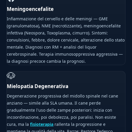
Meningoencefalite
Infiammazione del cervello e delle meningi — GME
(granulomatosa), NME (necrotizzante), meningoencefalite
infettiva (Neospora, Toxoplasma, cimurro). Sintomi:
convulsioni, febbre, dolore cervicale, alterazione dello stato
mentale. Diagnosi con RM + analisi del liquor
cerebrospinale. Terapia immunosoppressiva aggressiva —
la diagnosi precoce cambia la prognosi.
🐶
Mielopatia Degenerativa
Degenerazione progressiva del midollo spinale nel cane
anziano — simile alla SLA umana. Il cane perde
gradualmente l'uso delle zampe posteriori: inizia con
incoordinazione, poi debolezza, poi paralisi. Non esiste
cura, ma la
fisioterapia
rallenta la progressione e
mantiene la qualità della vita. Razze: Pastore Tedesco,