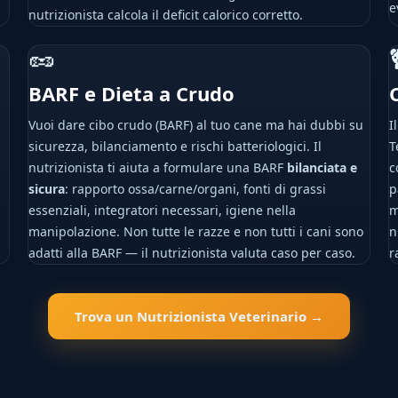
e
nutrizionista calcola il deficit calorico corretto.
🥜
BARF e Dieta a Crudo
Vuoi dare cibo crudo (BARF) al tuo cane ma hai dubbi su
I
sicurezza, bilanciamento e rischi batteriologici. Il
T
nutrizionista ti aiuta a formulare una BARF
bilanciata e
c
sicura
: rapporto ossa/carne/organi, fonti di grassi
p
essenziali, integratori necessari, igiene nella
m
manipolazione. Non tutte le razze e non tutti i cani sono
n
adatti alla BARF — il nutrizionista valuta caso per caso.
r
Trova un Nutrizionista Veterinario →