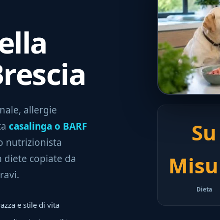
ella
Brescia
nale, allergie
Su
eta
casalinga o BARF
o nutrizionista
Misu
 diete copiate da
ravi.
Dieta
azza e stile di vita