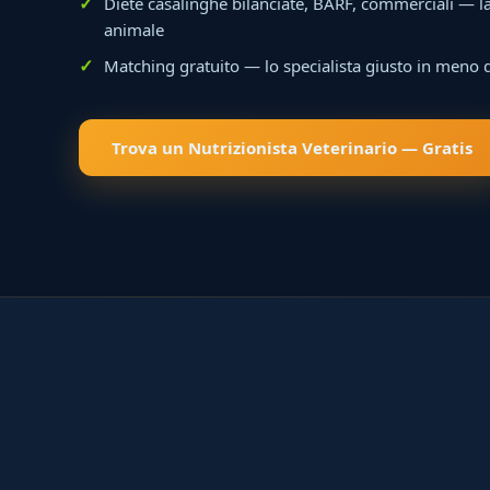
Diete casalinghe bilanciate, BARF, commerciali — la 
animale
Matching gratuito — lo specialista giusto in meno 
Trova un Nutrizionista Veterinario — Gratis