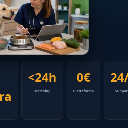
<24h
0€
24
ra
Matching
Piattaforma
Suppor