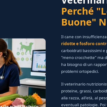
Perché "L
Buone" N
Il cane con insufficienz
ridotte e fosforo contr
carboidrati bassissimi e
"meno crocchette" ma di 
ha bisogno di un rapport
problemi ortopedici.
Il veterinario nutrizioni
proteine, grassi, carboid
alla razza, all'età, al peso
eventuali patologie. Poi
a che avanza in silenzio