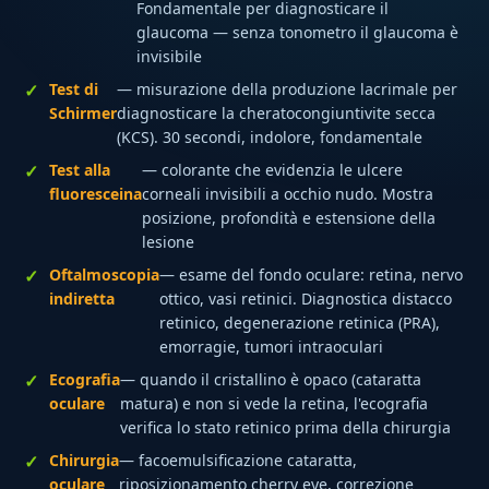
Fondamentale per diagnosticare il
glaucoma — senza tonometro il glaucoma è
invisibile
Test di
— misurazione della produzione lacrimale per
Schirmer
diagnosticare la cheratocongiuntivite secca
(KCS). 30 secondi, indolore, fondamentale
Test alla
— colorante che evidenzia le ulcere
fluoresceina
corneali invisibili a occhio nudo. Mostra
posizione, profondità e estensione della
lesione
Oftalmoscopia
— esame del fondo oculare: retina, nervo
indiretta
ottico, vasi retinici. Diagnostica distacco
retinico, degenerazione retinica (PRA),
emorragie, tumori intraoculari
Ecografia
— quando il cristallino è opaco (cataratta
oculare
matura) e non si vede la retina, l'ecografia
verifica lo stato retinico prima della chirurgia
Chirurgia
— facoemulsificazione cataratta,
oculare
riposizionamento cherry eye, correzione