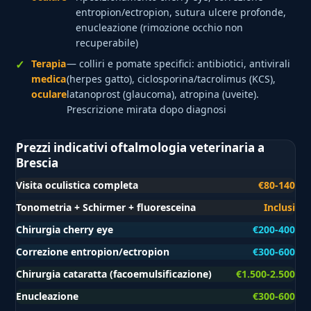
entropion/ectropion, sutura ulcere profonde,
enucleazione (rimozione occhio non
recuperabile)
Terapia
— colliri e pomate specifici: antibiotici, antivirali
medica
(herpes gatto), ciclosporina/tacrolimus (KCS),
oculare
latanoprost (glaucoma), atropina (uveite).
Prescrizione mirata dopo diagnosi
Prezzi indicativi oftalmologia veterinaria a
Brescia
Visita oculistica completa
€80-140
Tonometria + Schirmer + fluoresceina
Inclusi
Chirurgia cherry eye
€200-400
Correzione entropion/ectropion
€300-600
Chirurgia cataratta (facoemulsificazione)
€1.500-2.500
Enucleazione
€300-600