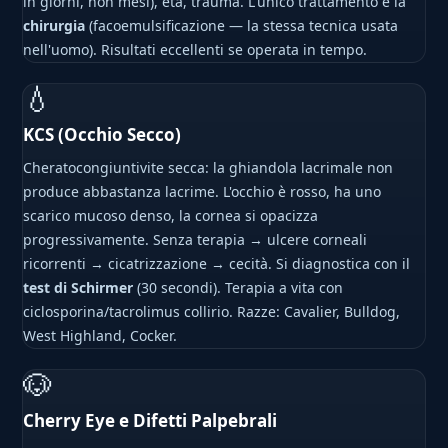
in giorni, non mesi), età, trauma. L'unico trattamento è la
chirurgia
(facoemulsificazione — la stessa tecnica usata
nell'uomo). Risultati eccellenti se operata in tempo.
💧
KCS (Occhio Secco)
Cheratocongiuntivite secca: la ghiandola lacrimale non
produce abbastanza lacrime. L'occhio è rosso, ha uno
scarico mucoso denso, la cornea si opacizza
progressivamente. Senza terapia → ulcere corneali
ricorrenti → cicatrizzazione → cecità. Si diagnostica con il
test di Schirmer
(30 secondi). Terapia a vita con
ciclosporina/tacrolimus collirio. Razze: Cavalier, Bulldog,
West Highland, Cocker.
🐶
Cherry Eye e Difetti Palpebrali