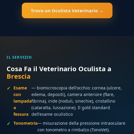
Trova un Oculista Veterinario →
IL SERVIZIO
Cosa Fa il Veterinario Oculista a
Brescia
Esame
— biomicroscopia dell'occhio: cornea (ulcere,
con
edema, depositi), camera anteriore (flare,
lampada
fibrina), iride (noduli, sinechie), cristallino
a
(cataratta, lussazione). Il gold standard
fessura
dell'esame oculistico
Tonometria
— misurazione della pressione intraoculare
con tonometro a rimbalzo (TonoVet).