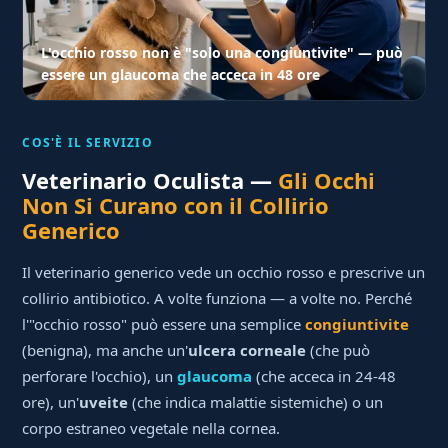
L'occhio rosso non è "solo una congiuntivite" — può
essere un glaucoma che acceca in 48 ore
COS'È IL SERVIZIO
Veterinario Oculista —
Gli Occhi
Non Si Curano con il Collirio
Generico
Il veterinario generico vede un occhio rosso e prescrive un
collirio antibiotico. A volte funziona — a volte no. Perché
l'"occhio rosso" può essere una semplice
congiuntivite
(benigna), ma anche un'
ulcera corneale
(che può
perforare l'occhio), un
glaucoma
(che acceca in 24-48
ore), un'
uveite
(che indica malattie sistemiche) o un
corpo estraneo vegetale nella cornea.