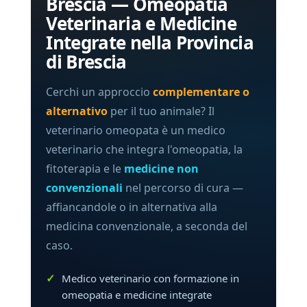
Brescia — Omeopatia
Veterinaria e Medicine
Integrate nella Provincia
di Brescia
Cerchi un approccio
complementare o
alternativo
per il tuo animale? Il
veterinario omeopata è un medico
veterinario che integra l'omeopatia, la
fitoterapia e le
medicine non
convenzionali
nel percorso di cura —
affiancandole o in alternativa alla
medicina convenzionale, a seconda del
caso.
Medico veterinario con formazione in
omeopatia e medicine integrate