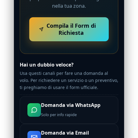
nella tua zona.
Compila il Form di
Richiesta
Hai un dubbio veloce?
Usa questi canali per fare una domanda al
volo. Per richiedere un servizio o un preventivo,
ti preghiamo di usare il form ufficiale.
Domanda via WhatsApp
Solo per info rapide
Domanda via Email