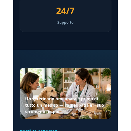
24/7
Supporto
Un veterinario omeopata è prima di
tutto un medico — l'omeopatia è il suo
strumento in più