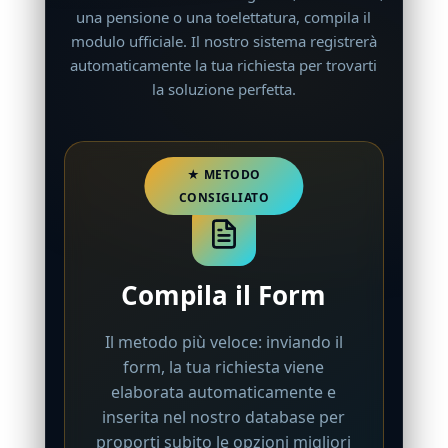
una pensione o una toelettatura, compila il
modulo ufficiale. Il nostro sistema registrerà
automaticamente la tua richiesta per trovarti
la soluzione perfetta.
Compila il Form
Il metodo più veloce: inviando il
form, la tua richiesta viene
elaborata automaticamente e
inserita nel nostro database per
proporti subito le opzioni migliori