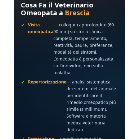
Cosa Fa il Veterinario
Omeopata a
Brescia
Visita
— colloquio approfondito (60-
omeopatica
90 min) su storia clinica
completa, temperamento,
reattività, paure, preferenze,
modalità dei sintomi.
L'omeopatia è personalizzata
sull'individuo, non sulla
malattia
Repertorizzazione
— analisi sistematica
dei sintomi dell'animale
per identificare il
rimedio omeopatico più
simile (simillimum).
Software e materia
medica veterinaria
dedicati
Prescrizione
— rimedio omeopatico