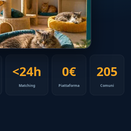
<24h
0€
205
Matching
Piattaforma
Comuni