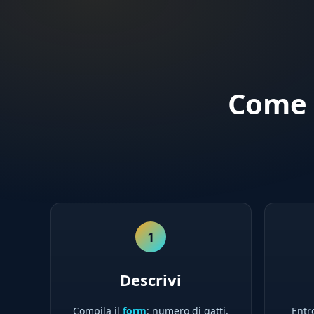
Come 
1
Descrivi
Compila il
form
: numero di gatti,
Entro