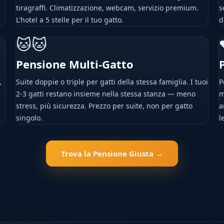
tiragraffi. Climatizzazione, webcam, servizio premium.
s
L'hotel a 5 stelle per il tuo gatto.
d
🐱🐱
Pensione Multi-Gatto
,
Suite doppie o triple per gatti della stessa famiglia. I tuoi
P
2-3 gatti restano insieme nella stessa stanza — meno
m
stress, più sicurezza. Prezzo per suite, non per gatto
a
singolo.
l
Trova la Pensione Giusta →