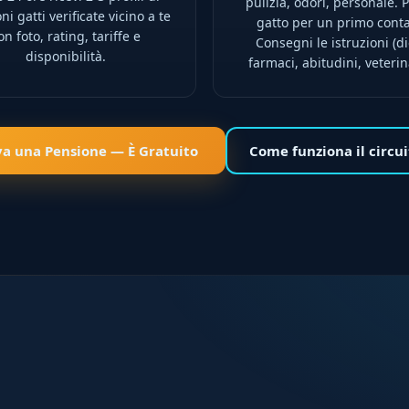
pulizia, odori, personale. Po
ni gatti verificate vicino a te
gatto per un primo conta
on foto, rating, tariffe e
Consegni le istruzioni (di
disponibilità.
farmaci, abitudini, veterin
va una Pensione — È Gratuito
Come funziona il circu