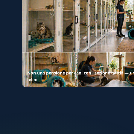
Non una pensione per cani con "sezione gatti" — un
felini