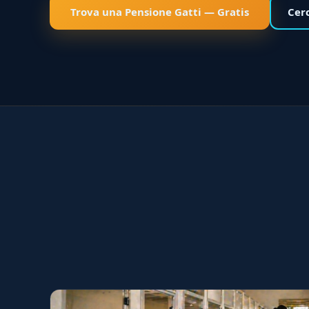
Trova una Pensione Gatti — Gratis
Cer