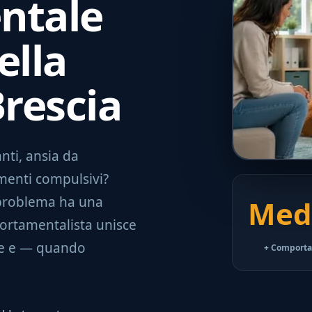
ntale
ella
Brescia
anti, ansia da
menti compulsivi?
 problema ha una
Med
portamentalista unisce
le e — quando
+ Comport