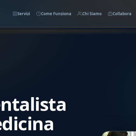
Servizi
Come Funziona
Chi Siamo
Collabora
talista
dicina