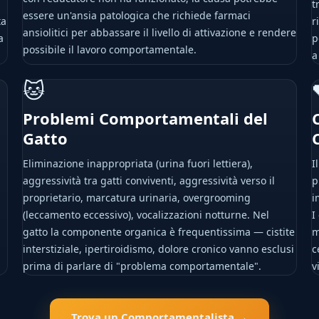
t
essere un'ansia patologica che richiede farmaci
ta
r
ansiolitici per abbassare il livello di attivazione e rendere
a
p
possibile il lavoro comportamentale.
a
🐱
Problemi Comportamentali del
Gatto
Eliminazione inappropriata (urina fuori lettiera),
I
aggressività tra gatti conviventi, aggressività verso il
p
proprietario, marcatura urinaria, overgrooming
i
(leccamento eccessivo), vocalizzazioni notturne. Nel
I
gatto la componente organica è frequentissima — cistite
m
interstiziale, ipertiroidismo, dolore cronico vanno esclusi
c
prima di parlare di "problema comportamentale".
v
Trova un Comportamentalista →