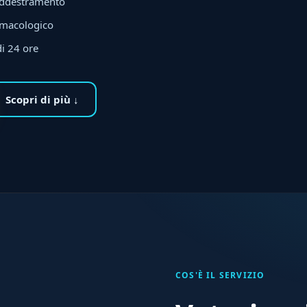
addestramento
rmacologico
di 24 ore
Scopri di più ↓
COS'È IL SERVIZIO