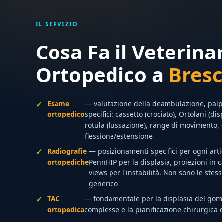
IL SERVIZIO
Cosa Fa il Veterina
Ortopedico a
Bresc
Esame
— valutazione della deambulazione, palpa
ortopedico
specifici: cassetto (crociato), Ortolani (d
rotula (lussazione), range di movimento, 
flessione/estensione
Radiografie
— posizionamenti specifici per ogni arti
ortopediche
PennHIP per la displasia, proiezioni in c
views per l'instabilità. Non sono le stess
generico
TAC
— fondamentale per la displasia del gomit
ortopedica
complesse e la pianificazione chirurgica 