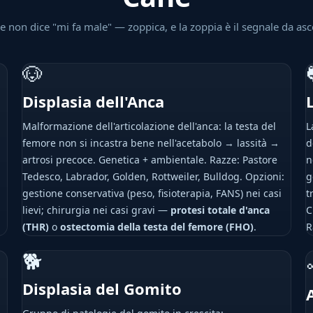
ne non dice "mi fa male" — zoppica, e la zoppia è il segnale da asc
🐶
Displasia dell'Anca
Malformazione dell'articolazione dell'anca: la testa del
L
femore non si incastra bene nell'acetabolo → lassità →
d
artrosi precoce. Genetica + ambientale. Razze: Pastore
n
Tedesco, Labrador, Golden, Rottweiler, Bulldog. Opzioni:
g
gestione conservativa (peso, fisioterapia, FANS) nei casi
t
lievi; chirurgia nei casi gravi —
protesi totale d'anca
C
(THR)
o
ostectomia della testa del femore (FHO)
.
R
🐕
Displasia del Gomito