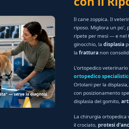
con il Rip
Il cane zoppica. Il vete
riposo. Migliora un po', p
ripete per mesi — e nel 
ginocchio, la
displasia
p
la
frattura
non consolida
L'ortopedico veterinario
ortopedico specialisti
Ortolani per la displasia
con posizionamento spec
ta" — serve la diagnosi
displasia del gomito,
art
La chirurgia ortopedica
il crociato,
protesi d'an