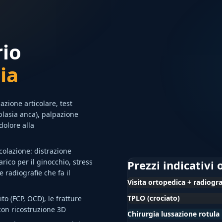
rio
ia
zione articolare, test
isplasia anca), palpazione
dolore alla
colazione: distrazione
arico per il ginocchio, stress
Prezzi indicativi
e radiografie che fa il
Visita ortopedica + radiogra
TPLO (crociato)
o (FCP, OCD), le fratture
con ricostruzione 3D
Chirurgia lussazione rotula