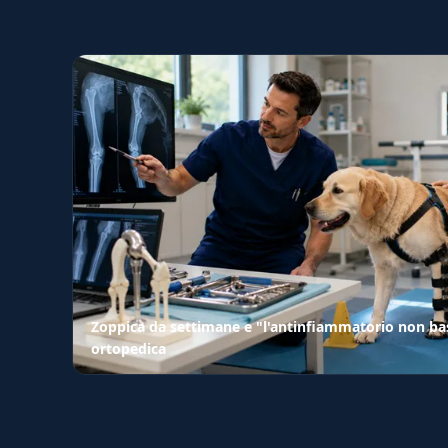
Zoppica da settimane e "l'antinfiammatorio non bas
ortopedica