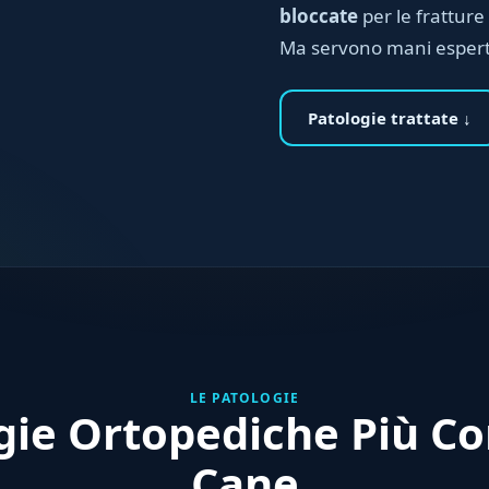
bloccate
per le fratture
Ma servono mani espert
Patologie trattate ↓
LE PATOLOGIE
gie Ortopediche Più C
Cane