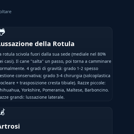
oltare
🐸
Lussazione della Rotula
a rotula scivola fuori dalla sua sede (mediale nel 80%
ei casi). Il cane "salta" un passo, poi torna a camminare
ormalmente. 4 gradi di gravità: grado 1-2 spesso
estione conservativa; grado 3-4 chirurgia (solcoplastica
rocleare + trasposizione cresta tibiale). Razze piccole:
hihuahua, Yorkshire, Pomerania, Maltese, Barboncino.
azze grandi: lussazione laterale.
🦼
Artrosi