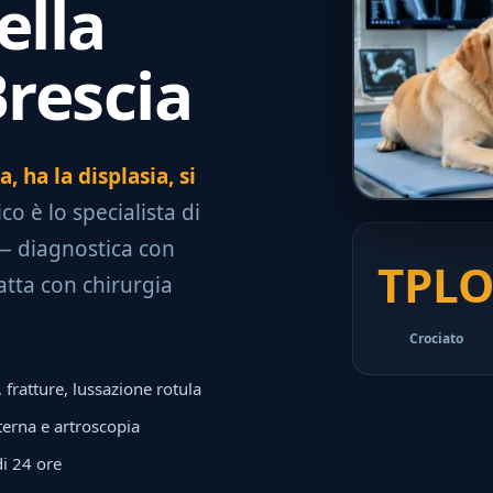
ella
Brescia
 ha la displasia, si
co è lo specialista di
 diagnostica con
TPL
atta con chirurgia
Crociato
fratture, lussazione rotula
terna e artroscopia
di 24 ore