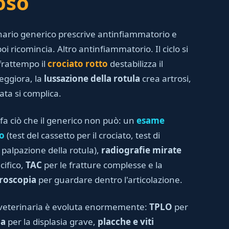
oso
rinario generico prescrive antinfiammatorio e
oi ricomincia. Altro antinfiammatorio. Il ciclo si
frattempo il
crociato rotto
destabilizza il
eggiora, la
lussazione della rotula
crea artrosi,
ta si complica.
 fa ciò che il generico non può: un
esame
co
(test del cassetto per il crociato, test di
, palpazione della rotula),
radiografie mirate
ifico,
TAC
per le fratture complesse e la
roscopia
per guardare dentro l'articolazione.
 veterinaria è evoluta enormemente:
TPLO
per
ca
per la displasia grave,
placche e viti