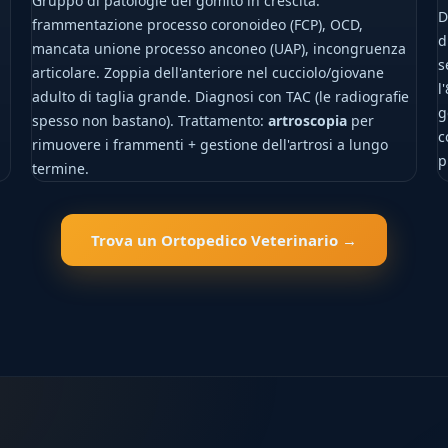
Gruppo di patologie del gomito in crescita:
D
frammentazione processo coronoideo (FCP), OCD,
d
mancata unione processo anconeo (UAP), incongruenza
s
articolare. Zoppia dell'anteriore nel cucciolo/giovane
l
adulto di taglia grande. Diagnosi con TAC (le radiografie
g
spesso non bastano). Trattamento:
artroscopia
per
c
rimuovere i frammenti + gestione dell'artrosi a lungo
p
termine.
Trova un Ortopedico Veterinario →