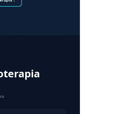
ioterapia
ico