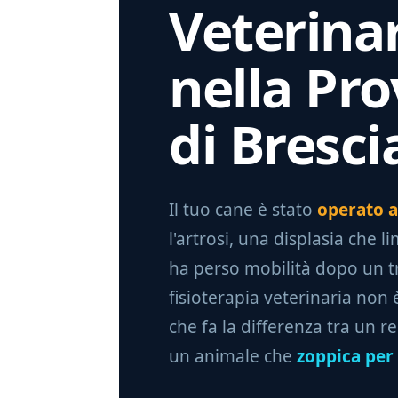
Veterina
nella Pro
di Bresci
Il tuo cane è stato
operato a
l'artrosi, una displasia che l
ha perso mobilità dopo un 
fisioterapia veterinaria non 
che fa la differenza tra un 
un animale che
zoppica per