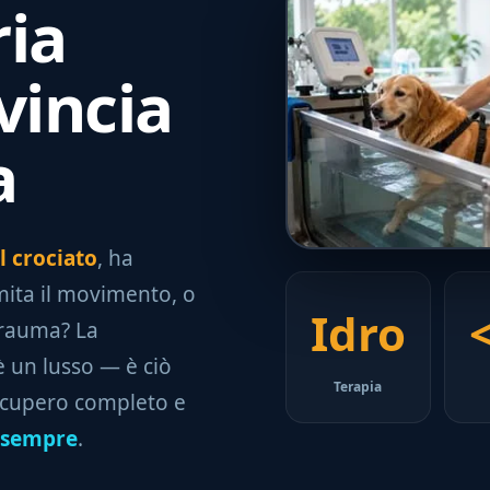
ria
vincia
a
l crociato
, ha
imita il movimento, o
Idro
trauma? La
è un lusso — è ciò
Terapia
recupero completo e
 sempre
.