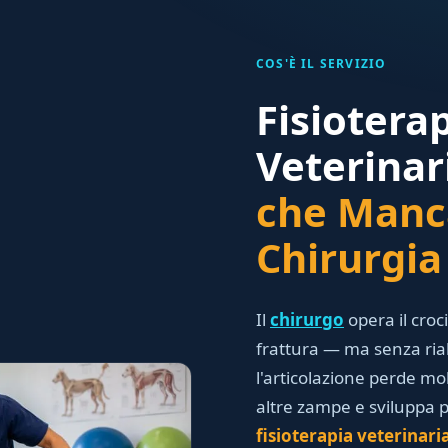
COS'È IL SERVIZIO
Fisiotera
Veterina
che Manc
Chirurgia
Il
chirurgo
opera il croci
frattura — ma senza riabi
l'articolazione perde mo
altre zampe e sviluppa 
fisioterapia veterinari