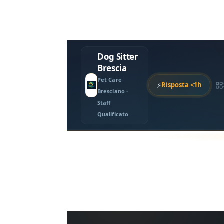
Dog Sitter
Brescia
Pet Care
⚡
Risposta <1h
Bresciano ·
Staff
Qualificato