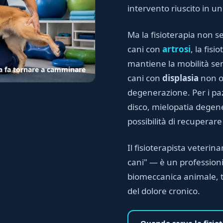
intervento riuscito in u
Ma la fisioterapia non se
cani con
artrosi
, la fisi
mantiene la mobilità se
pia fa tornare a camminare
cani con
displasia
non op
degenerazione. Per i pa
disco, mielopatia degene
possibilità di recuperar
Il fisioterapista veteri
cani" — è un professioni
biomeccanica animale, te
del dolore cronico.
Quando serve la fisiot