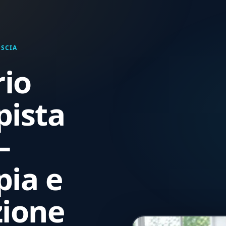
ESCIA
rio
pista
—
pia e
zione