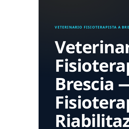
VETERINARIO FISIOTERAPISTA A BR
Veterina
Fisiotera
Brescia 
Fisiotera
Riabilita