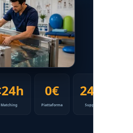
<24h
0€
24/7
Matching
Piattaforma
Supporto