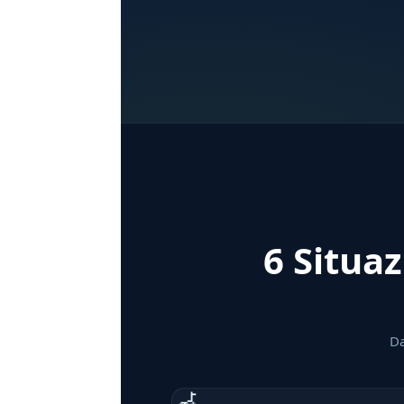
6 Situaz
Da
🦽