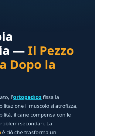
pia
ria —
Il Pezzo
a Dopo la
ato, l'
ortopedico
fissa la
litazione il muscolo si atrofizza,
bilità, il cane compensa con le
problemi secondari. La
a
è ciò che trasforma un