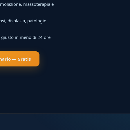
stimolazione, massoterapia e
osi, displasia, patologie
a giusto in meno di 24 ore
inario — Gratis