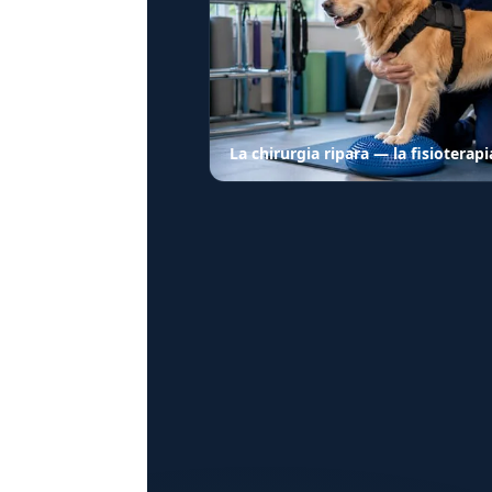
La chirurgia ripara — la fisiotera