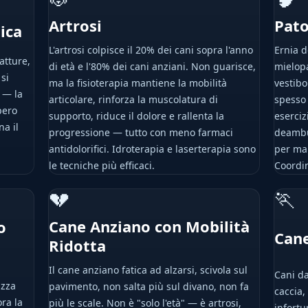
Artrosi
Pato
ica
L'artrosi colpisce il 20% dei cani sopra l'anno
Ernia d
atture,
di età e l'80% dei cani anziani. Non guarisce,
mielop
 si
ma la fisioterapia mantiene la mobilità
vestibo
à — la
articolare, rinforza la muscolatura di
spesso 
pero
supporto, riduce il dolore e rallenta la
eserciz
na il
progressione — tutto con meno farmaci
deambul
antidolorifici. Idroterapia e laserterapia sono
per man
le tecniche più efficaci.
Coordi
💔
🏃
Cane Anziano con Mobilità
o
Cane
Ridotta
Il cane anziano fatica ad alzarsi, scivola sul
Cani da
izza
pavimento, non salta più sul divano, non fa
caccia,
ora la
più le scale. Non è "solo l'età" — è artrosi,
infortu