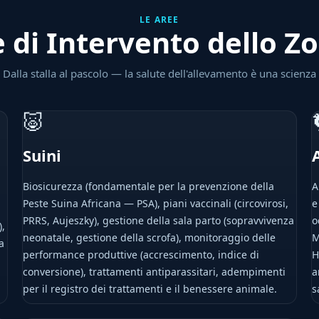
LE AREE
 di Intervento dello Z
Dalla stalla al pascolo — la salute dell'allevamento è una scienza
🐷
Suini
Biosicurezza (fondamentale per la prevenzione della
A
Peste Suina Africana — PSA), piani vaccinali (circovirosi,
e
PRRS, Aujeszky), gestione della sala parto (sopravvivenza
o
),
neonatale, gestione della scrofa), monitoraggio delle
M
a
performance produttive (accrescimento, indice di
H
conversione), trattamenti antiparassitari, adempimenti
a
per il registro dei trattamenti e il benessere animale.
s