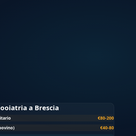
zooiatria a Brescia
itario
€80-200
(bovino)
€40-80