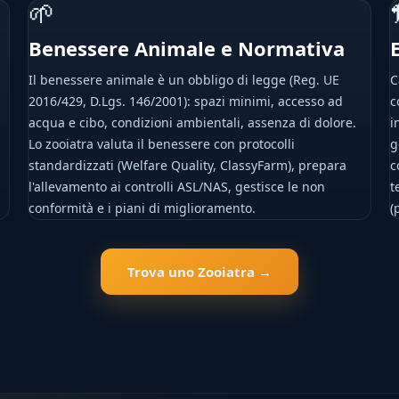
🌱
Benessere Animale e Normativa
Il benessere animale è un obbligo di legge (Reg. UE
C
2016/429, D.Lgs. 146/2001): spazi minimi, accesso ad
c
acqua e cibo, condizioni ambientali, assenza di dolore.
i
Lo zooiatra valuta il benessere con protocolli
g
standardizzati (Welfare Quality, ClassyFarm), prepara
c
l'allevamento ai controlli ASL/NAS, gestisce le non
t
conformità e i piani di miglioramento.
(
Trova uno Zooiatra →