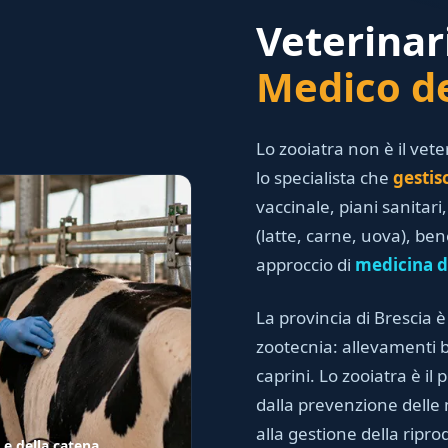
Veterinar
Medico de
Lo zooiatra non è il vet
lo specialista che
gestis
vaccinale, piani sanitar
(latte, carne, uova), b
approccio di
medicina d
La provincia di Brescia è
zootecnia: allevamenti bo
caprini. Lo zooiatra è il 
dalla prevenzione delle 
alla gestione della ripro
 e della catena