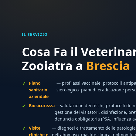
IL SERVIZIO
Cosa Fa il Veterina
Zooiatra a
Brescia
Piano
— profilassi vaccinale, protocolli antip
sanitario
sierologico, piani di eradicazione pers
aziendale
Biosicurezza
— valutazione dei rischi, protocolli di 
gestione dei visitatori, disinfezione, pr
denuncia obbligatoria (PSA, influenza av
Visite
— diagnosi e trattamento delle patologie 
cliniche e
dell'abomaso, mastite clinica, polmoniti, 