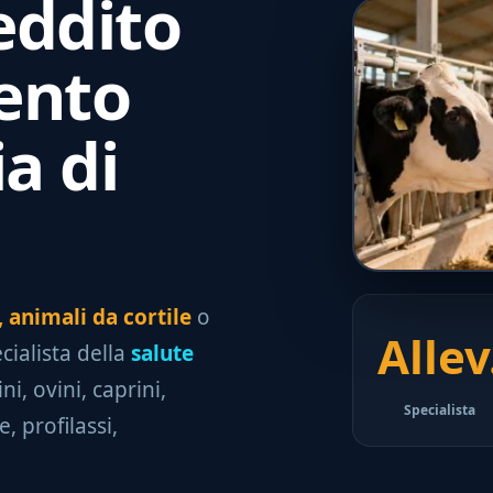
eddito
ento
a di
 animali da cortile
o
Allev
cialista della
salute
i, ovini, caprini,
Specialista
, profilassi,