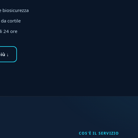
e biosicurezza
 da cortile
di 24 ore
più ↓
COS'È IL SERVIZIO