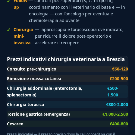
Follow-
— controlli post-operatori (3, 7, 14 giorni),
up
coordinamento con il veterinario di base e — in
oncologia — con l'oncologo per eventuale
chemioterapia adiuvante
Chirurgia
— laparoscopia e toracoscopia ove indicato,
mini-
per ridurre il dolore post-operatorio e
invasiva
accelerare il recupero
Prezzi indicativi chirurgia veterinaria a Brescia
Consulto pre-chirurgico
€60-120
Rimozione massa cutanea
€200-500
Chirurgia addominale (enterotomia,
€500-
splenectomia)
1.500
Chirurgia toracica
€800-2.000
Torsione gastrica (emergenza)
€1.000-2.500
Cesareo
€400-800
Prezzi indicativi — il prezzo preciso dopo la call conoscitiva con il