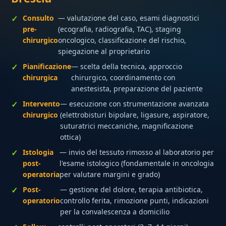
Consulto
— valutazione del caso, esami diagnostici
pre-
(ecografia, radiografia, TAC), staging
chirurgico
oncologico, classificazione del rischio,
spiegazione al proprietario
Pianificazione
— scelta della tecnica, approccio
chirurgica
chirurgico, coordinamento con
anestesista, preparazione del paziente
Intervento
— esecuzione con strumentazione avanzata
chirurgico
(elettrobisturi bipolare, ligasure, aspiratore,
suturatrici meccaniche, magnificazione
ottica)
Istologia
— invio del tessuto rimosso al laboratorio per
post-
l'esame istologico (fondamentale in oncologia
operatoria
per valutare margini e grado)
Post-
— gestione del dolore, terapia antibiotica,
operatorio
controllo ferita, rimozione punti, indicazioni
per la convalescenza a domicilio