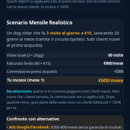
Questi importi si applicano solo al primo servizio. Dal secondo servizio
con lo stesso cliente, tu incassi il 100%.
Scenario Mensile Realistico
Un dog sitter che fa
3 visite al giorno a €15
, lavorando 20
giorni al mese tramite il circuito (ipotesi: tutti clienti nuovi
al primo acquisto):
Visite totali (3 × 20gg)
60 visite
Fatturato lordo (60 × €15)
€900/mese
Commissione primo acquisto
-€300
Tu incassi (mese 1)
€600/mese
Ma attenzione:
questo è lo scenario peggiore (tutti clienti nuovi). Man
mano che i clienti tornano, la commissione non si applica più. Dopo
qualche mese, gran parte delle visite sono con clienti fidelizzati = 100%
per te.
Confronto con alternative:
•
Ads Google/Facebook:
€300-800/mese senza garanzia di risultati