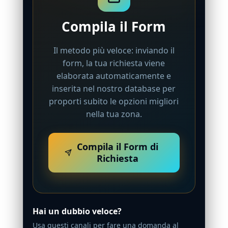
Compila il Form
Il metodo più veloce: inviando il
form, la tua richiesta viene
elaborata automaticamente e
inserita nel nostro database per
proporti subito le opzioni migliori
nella tua zona.
Compila il Form di
Richiesta
Hai un dubbio veloce?
Usa questi canali per fare una domanda al