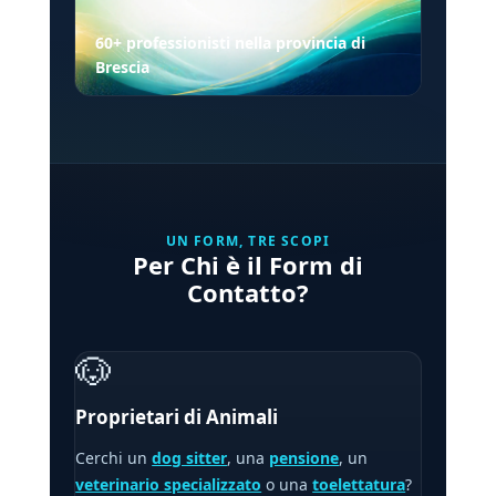
60+ professionisti nella provincia di
Brescia
UN FORM, TRE SCOPI
Per Chi è il Form di
Contatto?
🐶
Proprietari di Animali
Cerchi un
dog sitter
, una
pensione
, un
veterinario specializzato
o una
toelettatura
?