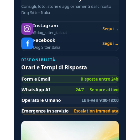
Consigli, foto, storie e aggiornamenti dal circuito
Dog Sitter Italia
Instagram
Segui →
@dog_sitter_italia.it
Facebook
Segui →
Dog Sitter Italia
DISPONIBILITÀ
Orari e Tempi di Risposta
Form e Email
Risposta entro 24h
WhatsApp AI
24/7 — Sempre attivo
Operatore Umano
Lun-Ven 9:00-18:00
Emergenze in servizio
Escalation immediata