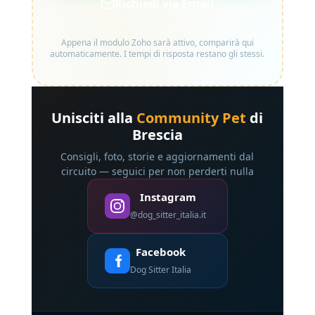
Richiedi via Email
Appena il modulo Zoho sarà attivo, comparirà qui
automaticamente. I tempi di risposta restano gli stessi.
Unisciti alla
Community Pet
di
Brescia
Consigli, foto, storie e aggiornamenti dal
circuito — seguici per non perderti nulla
Instagram
@dog_sitter_italia.it
Facebook
Dog Sitter Italia