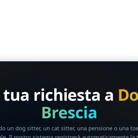
a tua richiesta a
Do
Brescia
do un dog sitter, un cat sitter, una pensione o una to
ale. Il nostro sistema registrerà automaticamente la 