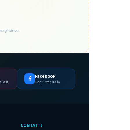
o gli stessi.
m
Facebook
lia.it
Dog Sitter Italia
CONTATTI