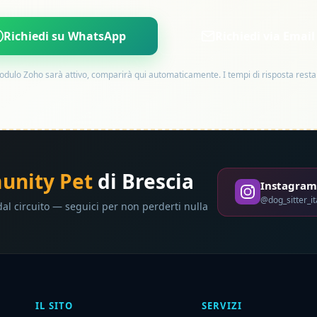
Richiedi su WhatsApp
Richiedi via Email
dulo Zoho sarà attivo, comparirà qui automaticamente. I tempi di risposta restan
nity Pet
di Brescia
Instagra
@dog_sitter_ita
dal circuito — seguici per non perderti nulla
IL SITO
SERVIZI