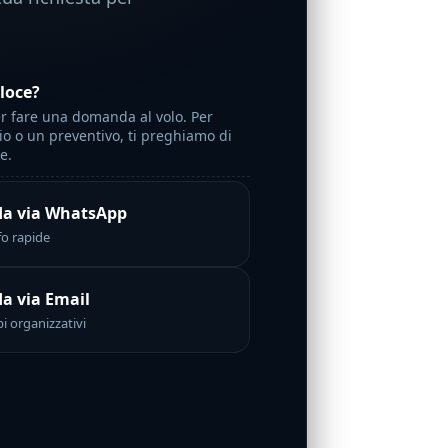
loce?
er fare una domanda al volo. Per
io o un preventivo, ti preghiamo di
e.
a via WhatsApp
fo rapide
 via Email
i organizzativi