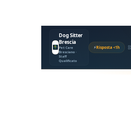
Dog Sitter
Brescia
⚡
Risposta <1h
Pet Care
Bresciano ·
Staff
Qualificato
Iscriviti alla Newsletter Dog Sitter Brescia e Ric
Cerca