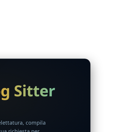
g Sitter
elettatura, compila
tua richiesta per