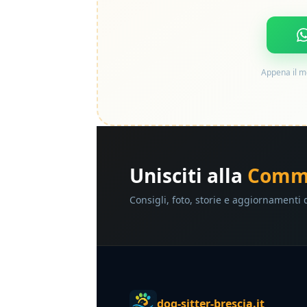
Appena il mo
Unisciti alla
Commu
Consigli, foto, storie e aggiornamenti 
dog-sitter-brescia.it