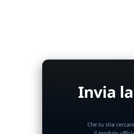
Recent Posts
Recent Comments
Nessun commento da mostrare.
Invia l
Che tu stia cercan
il modulo uffici