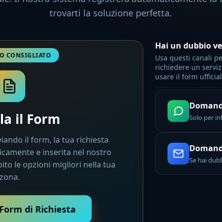
trovarti la soluzione perfetta.
Hai un dubbio ve
Usa questi canali p
richiedere un serviz
usare il form ufficial
Domand
a il Form
Solo per in
iando il form, la tua richiesta
Domanda
camente e inserita nel nostro
Se hai dubb
to le opzioni migliori nella tua
zona.
 Form di Richiesta