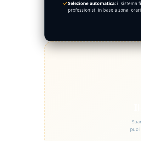
Selezione automatica:
il sistema fi
professionisti in base a zona, orar
I
Stia
puoi 