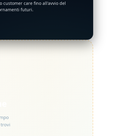
o customer care fino all'avvio del
ornamenti futuri.
ne
tempo
: trovi