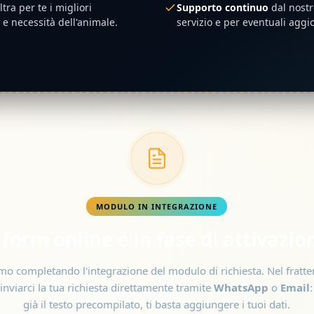
ltra per te i migliori
Supporto continuo
dal nostr
i e necessità dell'animale.
servizio e per eventuali aggi
MODULO IN INTEGRAZIONE
l form online è in fase di attivazio
mo completando l'integrazione del modulo di richiesta. Nel frat
inviarci la tua richiesta direttamente tramite
WhatsApp
o
Email
già il testo precompilato, ti basta aggiungere i tuoi dati.