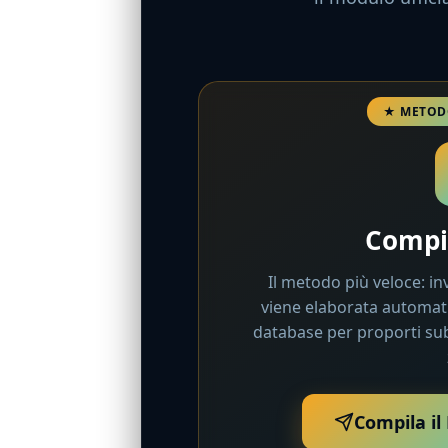
Compil
Il metodo più veloce: inv
viene elaborata automati
database per proporti subi
Compila il