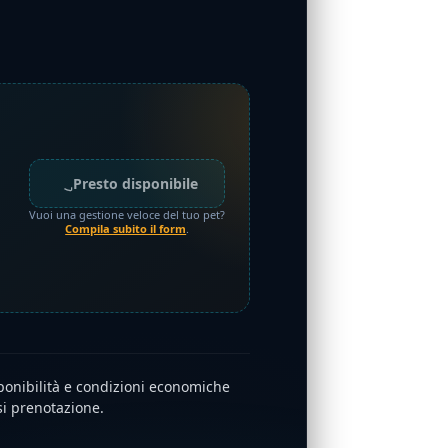
Presto disponibile
Vuoi una gestione veloce del tuo pet?
Compila subito il form
.
ponibilità e condizioni economiche
i prenotazione.