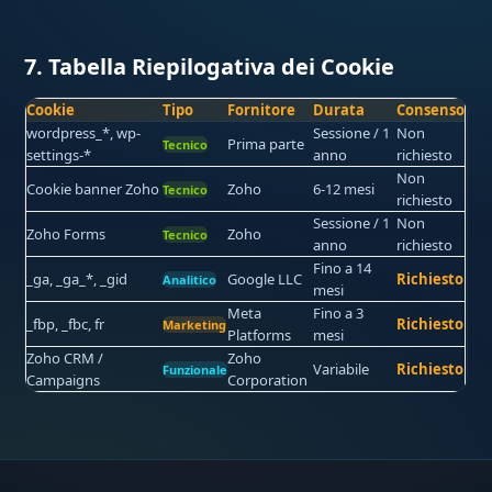
7. Tabella Riepilogativa dei Cookie
Cookie
Tipo
Fornitore
Durata
Consenso
wordpress_*, wp-
Sessione / 1
Non
Prima parte
Tecnico
settings-*
anno
richiesto
Non
Cookie banner Zoho
Zoho
6-12 mesi
Tecnico
richiesto
Sessione / 1
Non
Zoho Forms
Zoho
Tecnico
anno
richiesto
Fino a 14
_ga, _ga_*, _gid
Google LLC
Richiesto
Analitico
mesi
Meta
Fino a 3
_fbp, _fbc, fr
Richiesto
Marketing
Platforms
mesi
Zoho CRM /
Zoho
Variabile
Richiesto
Funzionale
Campaigns
Corporation