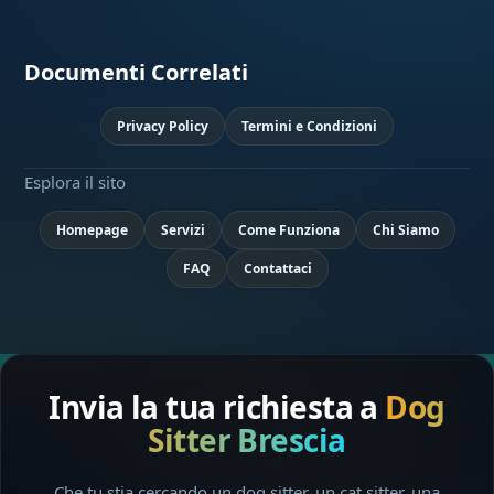
Documenti Correlati
Privacy Policy
Termini e Condizioni
Esplora il sito
Homepage
Servizi
Come Funziona
Chi Siamo
FAQ
Contattaci
Invia la tua richiesta a
Dog
Sitter Brescia
Che tu stia cercando un dog sitter, un cat sitter, una