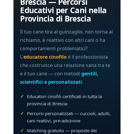
Brescia — Percorsi
Educativi per Cani nella
Provincia di Brescia
Il tuo cane tira al guinzaglio, non torna al
richiamo, è reattivo con altri cani o ha
comportamenti problematici?
L'
educatore cinofilo
è il professionista
che costruisce una relazione sana tra te
e il tuo cane — con metodi
gentili,
scientifici e personalizzati
.
Educatori cinofili certificati in tutta la
provincia di Brescia
Percorsi personalizzati — cuccioli, adulti,
cani reattivi, pre-adozione
Matching gratuito — proposte dei