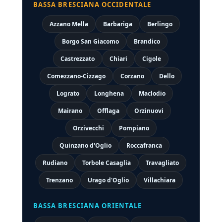
BASSA BRESCIANA OCCIDENTALE
Azzano Mella
Barbariga
Berlingo
Borgo San Giacomo
Brandico
Castrezzato
Chiari
Cigole
Comezzano-Cizzago
Corzano
Dello
Lograto
Longhena
Maclodio
Mairano
Offlaga
Orzinuovi
Orzivecchi
Pompiano
Quinzano d'Oglio
Roccafranca
Rudiano
Torbole Casaglia
Travagliato
Trenzano
Urago d'Oglio
Villachiara
BASSA BRESCIANA ORIENTALE