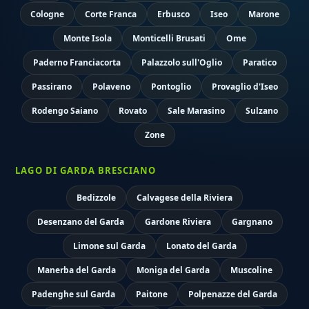
Cologne
Corte Franca
Erbusco
Iseo
Marone
Monte Isola
Monticelli Brusati
Ome
Paderno Franciacorta
Palazzolo sull'Oglio
Paratico
Passirano
Polaveno
Pontoglio
Provaglio d'Iseo
Rodengo Saiano
Rovato
Sale Marasino
Sulzano
Zone
LAGO DI GARDA BRESCIANO
Bedizzole
Calvagese della Riviera
Desenzano del Garda
Gardone Riviera
Gargnano
Limone sul Garda
Lonato del Garda
Manerba del Garda
Moniga del Garda
Muscoline
Padenghe sul Garda
Paitone
Polpenazze del Garda