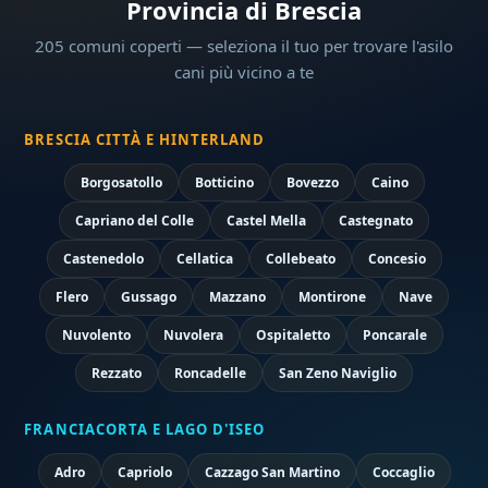
Provincia di Brescia
205 comuni coperti — seleziona il tuo per trovare l'asilo
cani più vicino a te
BRESCIA CITTÀ E HINTERLAND
Borgosatollo
Botticino
Bovezzo
Caino
Capriano del Colle
Castel Mella
Castegnato
Castenedolo
Cellatica
Collebeato
Concesio
Flero
Gussago
Mazzano
Montirone
Nave
Nuvolento
Nuvolera
Ospitaletto
Poncarale
Rezzato
Roncadelle
San Zeno Naviglio
FRANCIACORTA E LAGO D'ISEO
Adro
Capriolo
Cazzago San Martino
Coccaglio