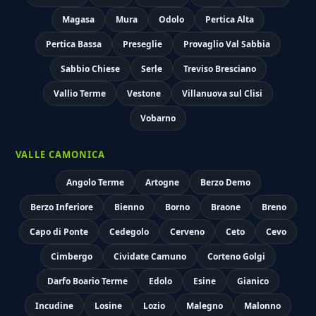
Magasa
Mura
Odolo
Pertica Alta
Pertica Bassa
Preseglie
Provaglio Val Sabbia
Sabbio Chiese
Serle
Treviso Bresciano
Vallio Terme
Vestone
Villanuova sul Clisi
Vobarno
VALLE CAMONICA
Angolo Terme
Artogne
Berzo Demo
Berzo Inferiore
Bienno
Borno
Braone
Breno
Capo di Ponte
Cedegolo
Cerveno
Ceto
Cevo
Cimbergo
Cividate Camuno
Corteno Golgi
Darfo Boario Terme
Edolo
Esine
Gianico
Incudine
Losine
Lozio
Malegno
Malonno