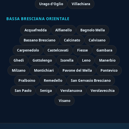
Urago d'Oglio
Villachiara
BASSA BRESCIANA ORIENTALE
Acquafredda
Alfianello
Bagnolo Mella
Bassano Bresciano
Calcinato
Calvisano
Carpenedolo
Castelcovati
Fiesse
Gambara
Ghedi
Gottolengo
Isorella
Leno
Manerbio
Milzano
Montichiari
Pavone del Mella
Pontevico
Pralboino
Remedello
San Gervasio Bresciano
San Paolo
Seniga
Verolanuova
Verolavecchia
Visano