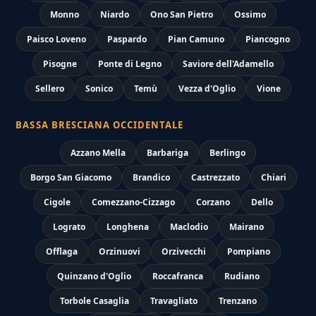
Monno
Niardo
Ono San Pietro
Ossimo
Paisco Loveno
Paspardo
Pian Camuno
Piancogno
Pisogne
Ponte di Legno
Saviore dell'Adamello
Sellero
Sonico
Temù
Vezza d'Oglio
Vione
BASSA BRESCIANA OCCIDENTALE
Azzano Mella
Barbariga
Berlingo
Borgo San Giacomo
Brandico
Castrezzato
Chiari
Cigole
Comezzano-Cizzago
Corzano
Dello
Lograto
Longhena
Maclodio
Mairano
Offlaga
Orzinuovi
Orzivecchi
Pompiano
Quinzano d'Oglio
Roccafranca
Rudiano
Torbole Casaglia
Travagliato
Trenzano