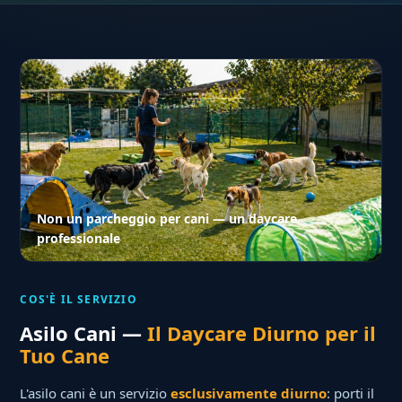
Non un parcheggio per cani — un daycare
professionale
COS'È IL SERVIZIO
Asilo Cani —
Il Daycare Diurno per il
Tuo Cane
L'asilo cani è un servizio
esclusivamente diurno
: porti il