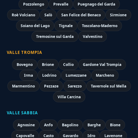
Pozzolengo
Prevalle
Puegnago del Garda
Roè Volciano
Salò
San Felice del Benaco
Sirmione
Soiano del Lago
Tignale
Toscolano-Maderno
Tremosine sul Garda
Valvestino
VALLE TROMPIA
Bovegno
Brione
Collio
Gardone Val Trompia
Irma
Lodrino
Lumezzane
Marcheno
Marmentino
Pezzaze
Sarezzo
Tavernole sul Mella
Villa Carcina
VALLE SABBIA
Agnosine
Anfo
Bagolino
Barghe
Bione
Capovalle
Casto
Gavardo
Idro
Lavenone