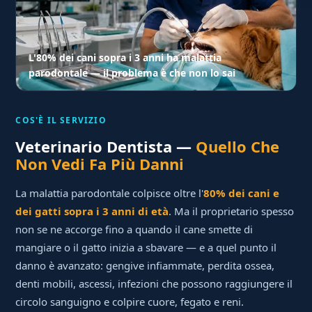
L'80% dei cani sopra i 3 anni ha malattia
parodontale — il problema è che non lo sai
COS'È IL SERVIZIO
Veterinario Dentista —
Quello Che
Non Vedi Fa Più Danni
La malattia parodontale colpisce oltre l'
80% dei cani e
dei gatti sopra i 3 anni di età
. Ma il proprietario spesso
non se ne accorge fino a quando il cane smette di
mangiare o il gatto inizia a sbavare — e a quel punto il
danno è avanzato: gengive infiammate, perdita ossea,
denti mobili, ascessi, infezioni che possono raggiungere il
circolo sanguigno e colpire cuore, fegato e reni.