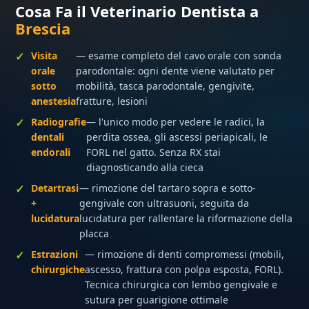
Cosa Fa il Veterinario Dentista a
Brescia
Visita
— esame completo del cavo orale con sonda
orale
parodontale: ogni dente viene valutato per
sotto
mobilità, tasca parodontale, gengivite,
anestesia
fratture, lesioni
Radiografie
— l'unico modo per vedere le radici, la
dentali
perdita ossea, gli ascessi periapicali, le
endorali
FORL nel gatto. Senza RX stai
diagnosticando alla cieca
Detartrasi
— rimozione del tartaro sopra e sotto-
+
gengivale con ultrasuoni, seguita da
lucidatura
lucidatura per rallentare la riformazione della
placca
Estrazioni
— rimozione di denti compromessi (mobili,
chirurgiche
ascesso, frattura con polpa esposta, FORL).
Tecnica chirurgica con lembo gengivale e
sutura per guarigione ottimale