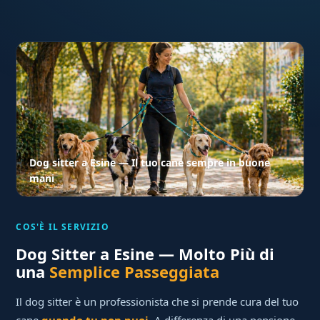
Dog sitter a Esine — Il tuo cane sempre in buone
mani
COS'È IL SERVIZIO
Dog Sitter a Esine — Molto Più di
una
Semplice Passeggiata
Il dog sitter è un professionista che si prende cura del tuo
cane
quando tu non puoi
. A differenza di una pensione