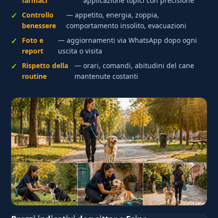
farmaci
applicazione topici con precisione
Controllo
— appetito, energia, zoppia,
benessere
comportamento insolito, evacuazioni
Foto e
— aggiornamenti via WhatsApp dopo ogni
report
uscita o visita
Rispetto della
— orari, comandi, abitudini del cane
routine
mantenute costanti